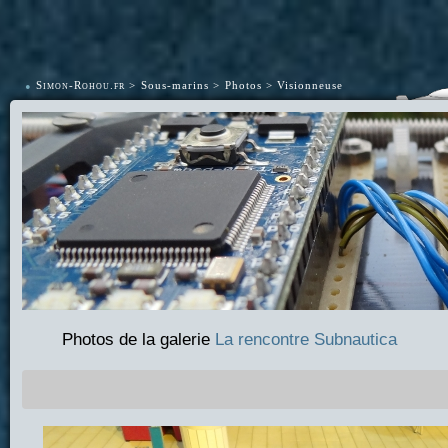
•
Simon-Rohou.fr
Sous-marins
Photos
Visionneuse
Photos de la galerie
La rencontre Subnautica