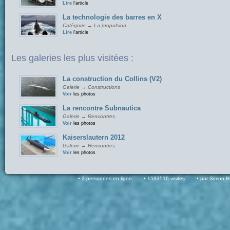
Lire
l'article
La technologie des barres en X
Catégorie → La propulsion
Lire
l'article
Les galeries les plus visitées :
La construction du Collins (V2)
Galerie → Constructions
Voir
les photos
La rencontre Subnautica
Galerie → Rencontres
Voir
les photos
Kaiserslautern 2012
Galerie → Rencontres
Voir
les photos
2 personnes en ligne
1593516 visites
par Simon 