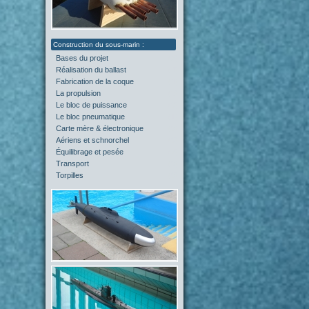
Bases du projet
(2)
Réalisation du ballast
(4)
Fabrication de la coque
(4)
La propulsion
(5)
Le bloc de puissance
(0)
Le bloc pneumatique
(1)
Carte mère & électronique
(0)
Aériens et schnorchel
(0)
Équilibrage et pesée
(2)
Transport
(0)
Torpilles
(0)