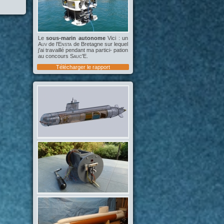
Le
sous-marin autonome
Vici : un
Auv
de l'
Ensta
de Bretagne sur lequel
j'ai travaillé pendant ma partici- pation
au concours
Sauc'E
.
Télécharger le rapport