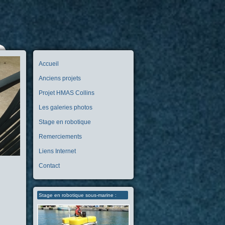
Accueil
Anciens projets
Projet HMAS Collins
Les galeries photos
Stage en robotique
Remerciements
Liens Internet
Contact
Stage en robotique sous-marine :