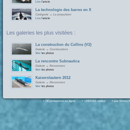
Lire
l'article
La technologie des barres en X
Catégorie → La propulsion
Lire
l'article
Les galeries les plus visitées :
La construction du Collins (V2)
Galerie → Constructions
Voir
les photos
La rencontre Subnautica
Galerie → Rencontres
Voir
les photos
Kaiserslautern 2012
Galerie → Rencontres
Voir
les photos
26 personnes en ligne
1595042 visites
par Simon 