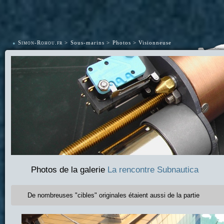
•
Simon-Rohou.fr
Sous-marins
Photos
Visionneuse
Photos de la galerie
La rencontre Subnautica
De nombreuses "cibles" originales étaient aussi de la partie