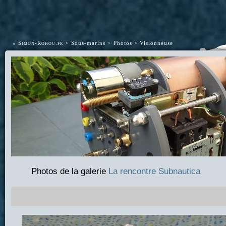
•
Simon-Rohou.fr
Sous-marins
Photos
Visionneuse
Photos de la galerie
La rencontre Subnautica