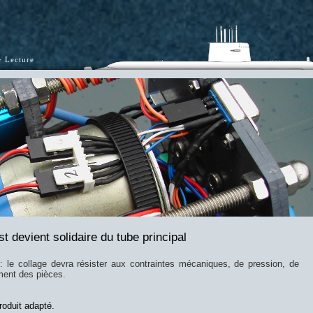
Lecture
st devient solidaire du tube principal
e : le collage devra résister aux contraintes mécaniques, de pression, de
ement des pièces.
roduit adapté.