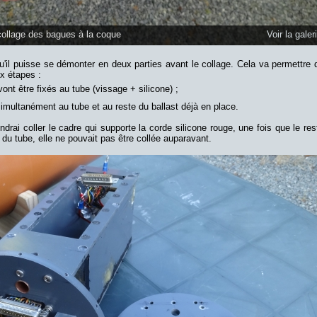
 collage des bagues à la coque
Voir la galer
qu'il puisse se démonter en deux parties avant le collage. Cela va permettre 
ux étapes :
 vont être fixés au tube (vissage + silicone) ;
simultanément au tube et au reste du ballast déjà en place.
drai coller le cadre qui supporte la corde silicone rouge, une fois que le res
du tube, elle ne pouvait pas être collée auparavant.