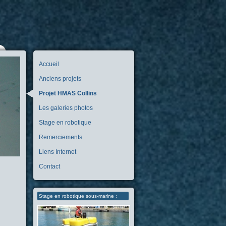
Accueil
Anciens projets
Projet HMAS Collins
Les galeries photos
Stage en robotique
Remerciements
Liens Internet
Contact
Stage en robotique sous-marine :