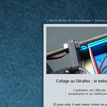
•
Simon-Rohou.fr
Sous-marins
Articles
Collage au Sikaflex : le balla
L'opération est délicat
température et au vieilliss
Et pour cela, il vaut mieux choisir un p