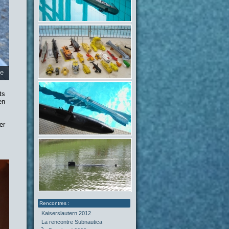
ie
ts
en
er
Kaiserslautern 2012
La rencontre Subnautica