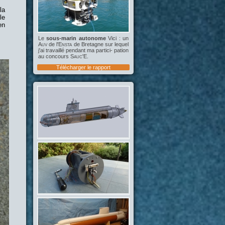
la
le
en
Le
sous-marin autonome
Vici : un
Auv
de l'
Ensta
de Bretagne sur lequel
j'ai travaillé pendant ma partici- pation
au concours
Sauc'E
.
Télécharger le rapport