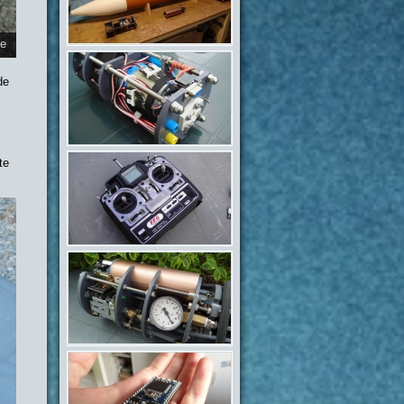
ie
de
te