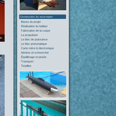
Bases du projet
(2)
Réalisation du ballast
(4)
Fabrication de la coque
(4)
La propulsion
(5)
ie
Le bloc de puissance
(0)
Le bloc pneumatique
(1)
Carte mère & électronique
(0)
Aériens et schnorchel
(0)
Équilibrage et pesée
(2)
Transport
(0)
Torpilles
(0)