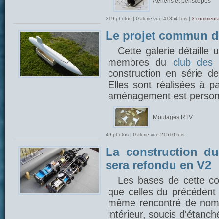
Aériens et périscopes
319 photos | Galerie vue 41854 fois |
3 commenta
Le projet commun 
Cette galerie détaille
membres du
club des 
construction en série 
Elles sont réalisées à p
aménagement est person
Moulages RTV
49 photos | Galerie vue 21510 fois
La construction du
sera refondu en V2
Les bases de cette con
que celles du précédent 
même rencontré de nom
intérieur, soucis d'étanch