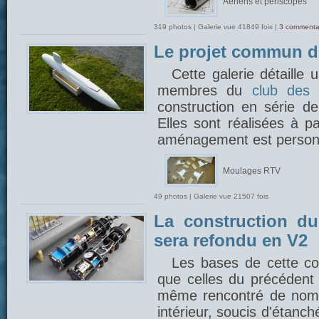
Aériens et périscopes
319 photos | Galerie vue 41849 fois |
3 commenta
Le projet commun 
Cette galerie détaille
membres du
club des 
construction en série 
Elles sont réalisées à p
aménagement est person
Moulages RTV
49 photos | Galerie vue 21507 fois
La construction du
sera refondu en V2
Les bases de cette con
que celles du précédent 
même rencontré de nom
intérieur, soucis d'étanch