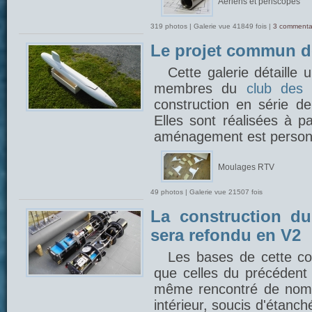
Aériens et périscopes
319 photos | Galerie vue 41849 fois |
3 commenta
Le projet commun 
Cette galerie détaille
membres du
club des 
construction en série 
Elles sont réalisées à p
aménagement est person
Moulages RTV
49 photos | Galerie vue 21507 fois
La construction du
sera refondu en V2
Les bases de cette con
que celles du précédent 
même rencontré de nom
intérieur, soucis d'étanch