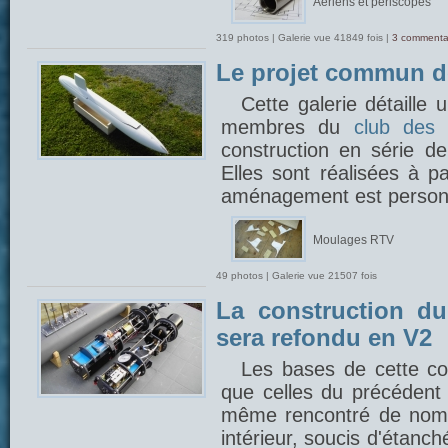
Aériens et périscopes
319 photos | Galerie vue 41849 fois |
3 commenta
Le projet commun 
Cette galerie détaille
membres du
club des 
construction en série 
Elles sont réalisées à p
aménagement est person
Moulages RTV
49 photos | Galerie vue 21507 fois
La construction du
sera refondu en V2
Les bases de cette con
que celles du précédent 
même rencontré de nom
intérieur, soucis d'étanch