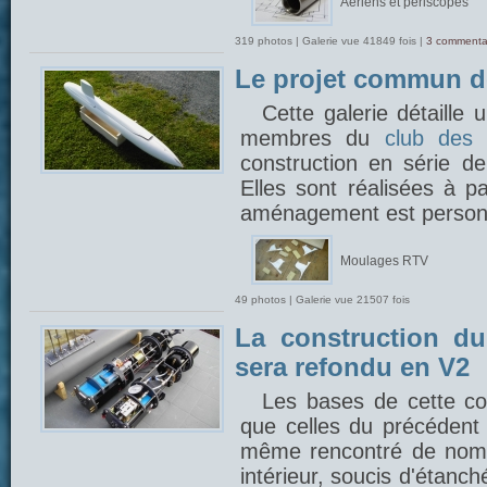
Aériens et périscopes
319 photos | Galerie vue 41849 fois |
3 commenta
Le projet commun 
Cette galerie détaille
membres du
club des 
construction en série 
Elles sont réalisées à p
aménagement est person
Moulages RTV
49 photos | Galerie vue 21507 fois
La construction du
sera refondu en V2
Les bases de cette con
que celles du précédent 
même rencontré de nom
intérieur, soucis d'étanch