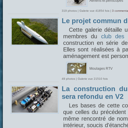
Aériens et périscopes
319 photos | Galerie vue 41854 fois |
3 commenta
Le projet commun 
Cette galerie détaille
membres du
club des 
construction en série 
Elles sont réalisées à p
aménagement est person
Moulages RTV
49 photos | Galerie vue 21510 fois
La construction du
sera refondu en V2
Les bases de cette con
que celles du précédent 
même rencontré de nom
intérieur, soucis d'étanch