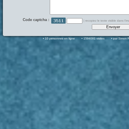
Code captcha :
| recopiez le texte visible dans l'i
10 personnes en ligne
1594081 visites
par Simon 