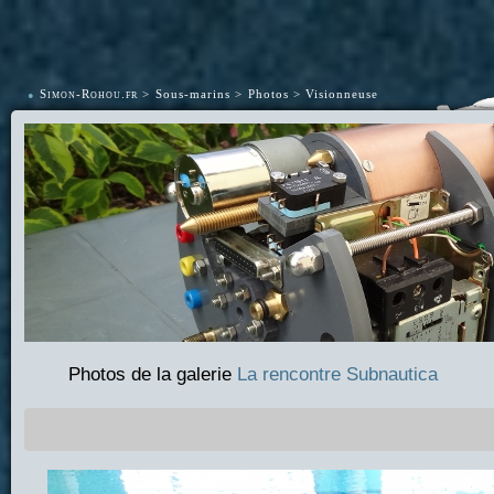
•
Simon-Rohou.fr
Sous-marins
Photos
Visionneuse
Photos de la galerie
La rencontre Subnautica