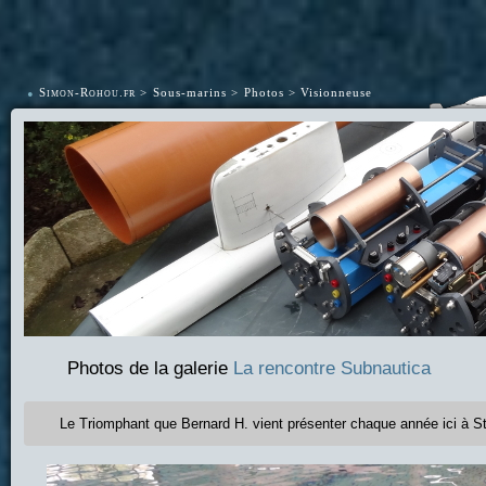
•
Simon-Rohou.fr
Sous-marins
Photos
Visionneuse
Photos de la galerie
La rencontre Subnautica
Le Triomphant que Bernard H. vient présenter chaque année ici à S