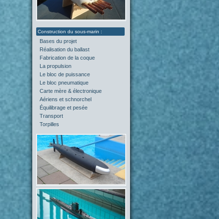
Bases du projet
(2)
Réalisation du ballast
(4)
Fabrication de la coque
(4)
La propulsion
(5)
Le bloc de puissance
(0)
Le bloc pneumatique
(1)
Carte mère & électronique
(0)
Aériens et schnorchel
(0)
Équilibrage et pesée
(2)
Transport
(0)
Torpilles
(0)