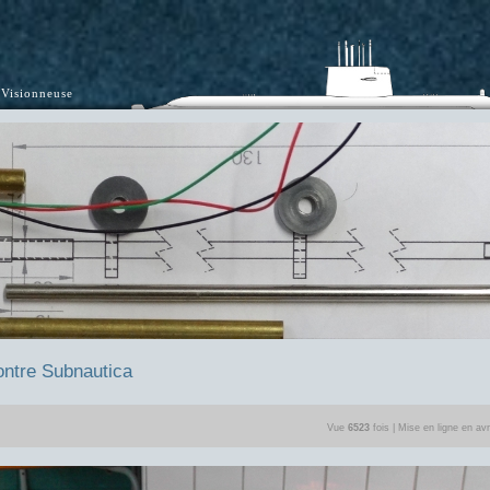
Visionneuse
ontre Subnautica
Vue
6523
fois | Mise en ligne en avr