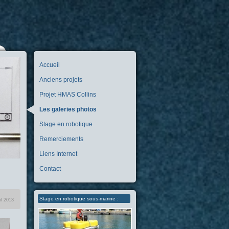
Accueil
Anciens projets
Projet HMAS Collins
Les galeries photos
Stage en robotique
Remerciements
Liens Internet
Contact
Stage en robotique sous-marine :
il 2013