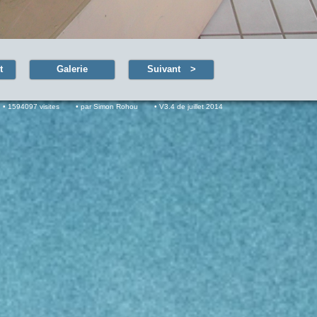
t
Galerie
Suivant
1594097 visites
par Simon Rohou
V3.4 de juillet 2014