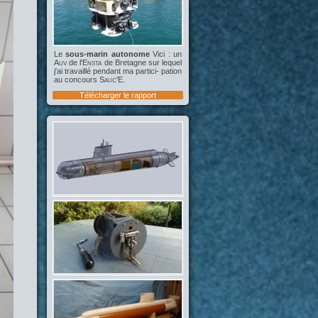
Le
sous-marin autonome
Vici : un
Auv
de l'
Ensta
de Bretagne sur lequel
j'ai travaillé pendant ma partici- pation
au concours
Sauc'E
.
Télécharger le rapport