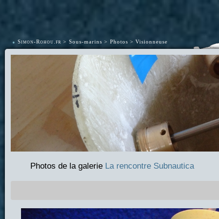
•
Simon-Rohou.fr
Sous-marins
Photos
Visionneuse
Photos de la galerie
La rencontre Subnautica