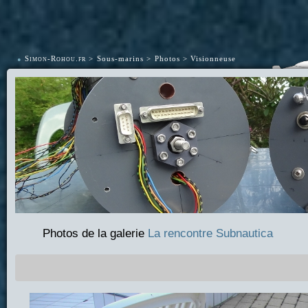
•
Simon-Rohou.fr
Sous-marins
Photos
Visionneuse
Photos de la galerie
La rencontre Subnautica