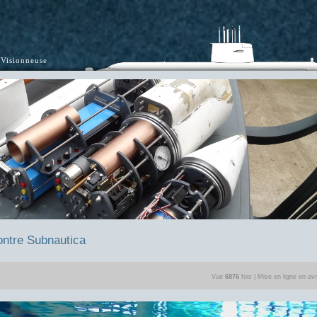
Visionneuse
ontre Subnautica
Vue
6876
fois | Mise en ligne en avr