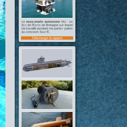
Le
sous-marin autonome
Vici : un
Auv
de l'
Ensta
de Bretagne sur lequel
j'ai travaillé pendant ma partici- pation
au concours
Sauc'E
.
Télécharger le rapport