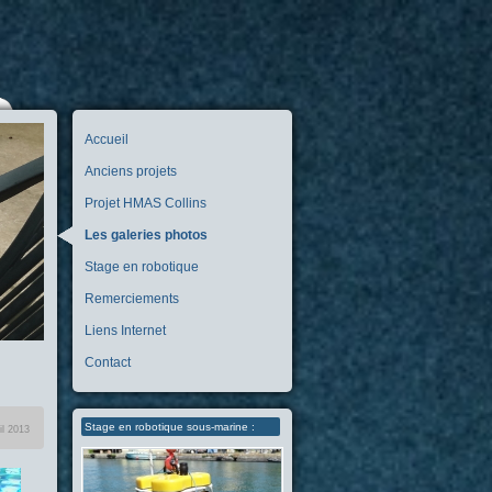
Accueil
Anciens projets
Projet HMAS Collins
Les galeries photos
Stage en robotique
Remerciements
Liens Internet
Contact
Stage en robotique sous-marine :
il 2013