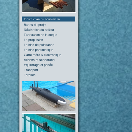
Bases du projet
(2)
Réalisation du ballast
(4)
Fabrication de la coque
(4)
La propulsion
(5)
Le bloc de puissance
(0)
Le bloc pneumatique
(1)
Carte mère & électronique
(0)
Aériens et schnorchel
(0)
Équilibrage et pesée
(2)
Transport
(0)
Torpilles
(0)