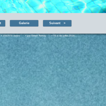
t
Galerie
Suivant
1592979 visites
par Simon Rohou
V3.4 de juillet 2014