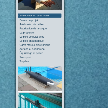
Bases du projet
(2)
Réalisation du ballast
(4)
Fabrication de la coque
(4)
La propulsion
(5)
Le bloc de puissance
(0)
Le bloc pneumatique
(1)
Carte mère & électronique
(0)
Aériens et schnorchel
(0)
Équilibrage et pesée
(2)
Transport
(0)
Torpilles
(0)