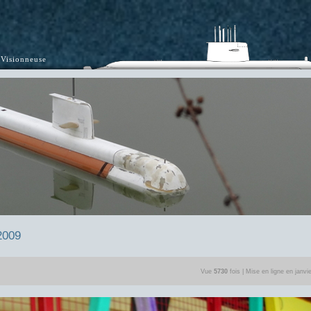
Visionneuse
2009
Vue
5730
fois | Mise en ligne en janvi