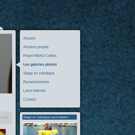
Accueil
Anciens projets
Projet HMAS Collins
Les galeries photos
Stage en robotique
Remerciements
Liens Internet
Contact
Stage en robotique sous-marine :
er 2013