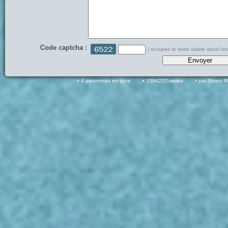
Code captcha :
| recopiez le texte visible dans l'i
4 personnes en ligne
1594227 visites
par Simon 