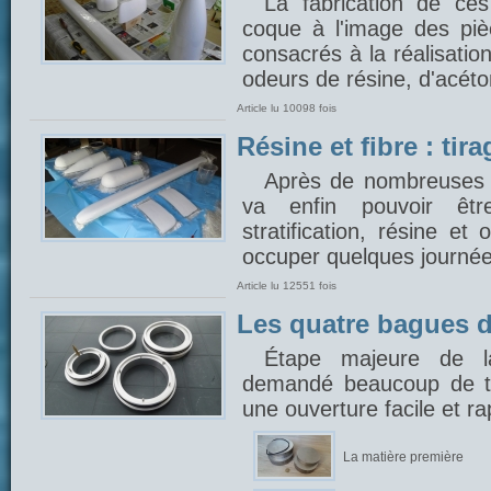
La fabrication de ce
coque à l'image des piè
consacrés à la réalisatio
odeurs de résine, d'acéto
Article lu 10098 fois
Résine et fibre : ti
Après de nombreuses he
va enfin pouvoir êt
stratification, résine e
occuper quelques journées
Article lu 12551 fois
Les quatre bagues d
Étape majeure de la
demandé beaucoup de te
une ouverture facile et r
La matière première