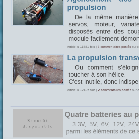
propulsion
De la même manière 
servos, moteur, variat
disposés entre des cou
module facilement démont
Article lu 11881 fois |
3 commentaires postés
sur c
La propulsion trans
Ou comment s'éloign
toucher à son hélice.
C'est inutile, donc indisp
Article lu 12496 fois |
2 commentaires postés
sur 
Quatre batteries au 
3.3V, 5V, 6V, 12V, 24V
parmi les éléments de ce 