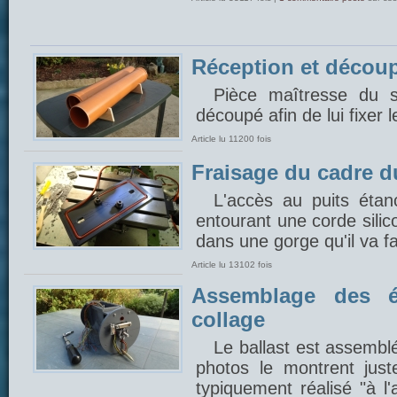
Réception et découp
Pièce maîtresse du 
découpé afin de lui fixer l
Article lu 11200 fois
Fraisage du cadre du
L'accès au puits étan
entourant une corde silic
dans une gorge qu'il va fal
Article lu 13102 fois
Assemblage des é
collage
Le ballast est assembl
photos le montrent just
typiquement réalisé "à l