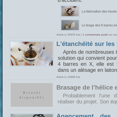
d'accident.
La fabrication des moule
Le tirage des 6 barres e
Article lu 35935 fois |
1 commentaire posté
sur ce
L'étanchéité sur les
Après de nombreuses te
solution qui convient pour
4 barres en X, elle est f
dans un alésage en laiton
Article lu 10996 fois
Brasage de l'hélice 
Probablement l'une d
réaliser du projet. Son équ
Agencement des 