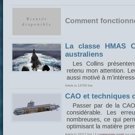
Comment fonctionn
La classe HMAS Co
australiens
Les Collins présentent
retenu mon attention. Le
aussi motivé à m'intéres
Article lu 13700 fois
CAO et techniques 
Passer par de la CAO
considérable. Les erre
nombreuses, ce qui perm
optimisant la matière pre
Article lu 33117 fois |
1 commentaire posté
sur ces