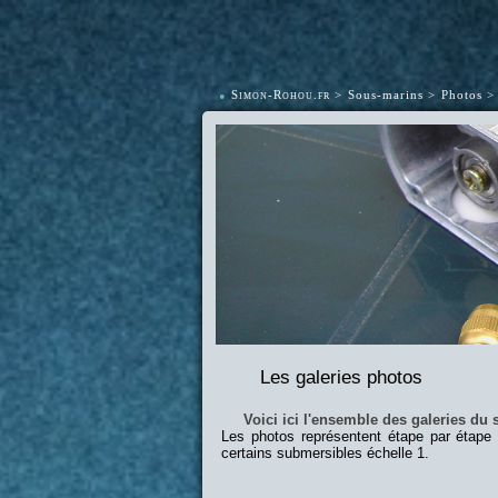
•
Simon-Rohou.fr
Sous-marins
Photos
Les galeries photos
Voici ici l'ensemble des galeries du s
Les photos représentent étape par étape
certains submersibles échelle 1.