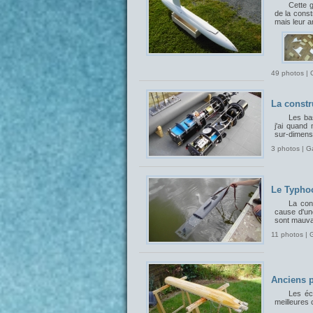
Cette 
de la const
mais leur 
49 photos | 
La constr
Les bas
j'ai quand
sur-dimensi
3 photos | G
Le Typhoo
La con
cause d'un
sont mauvai
11 photos | 
Anciens p
Les éch
meilleures 