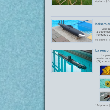
4 photos | G
Kaisersla
Voici q
2 septembr
rencontre 
56 photos | 
La rencon
Le plu
année en o
(22) et acc
124 photos |