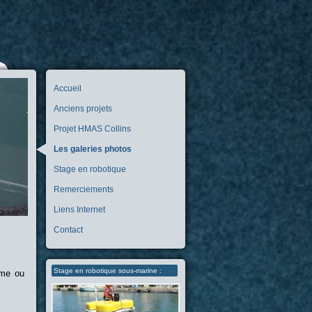
Accueil
Anciens projets
Projet HMAS Collins
Les galeries photos
Stage en robotique
Remerciements
Liens Internet
Contact
Stage en robotique sous-marine :
sme ou