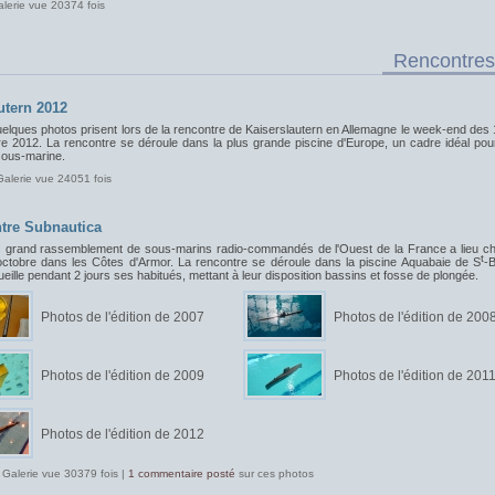
alerie vue 20374 fois
Rencontres
utern 2012
uelques photos prisent lors de la rencontre de Kaiserslautern en Allemagne le week-end des 
e 2012. La rencontre se déroule dans la plus grande piscine d'Europe, un cadre idéal pou
sous-marine.
Galerie vue 24051 fois
tre Subnautica
s grand rassemblement de sous-marins radio-commandés de l'Ouest de la France a lieu c
t
ctobre dans les Côtes d'Armor. La rencontre se déroule dans la piscine Aquabaie de S
-B
ueille pendant 2 jours ses habitués, mettant à leur disposition bassins et fosse de plongée.
Photos de l'édition de 2007
Photos de l'édition de 200
Photos de l'édition de 2009
Photos de l'édition de 201
Photos de l'édition de 2012
 Galerie vue 30379 fois |
1 commentaire posté
sur ces photos