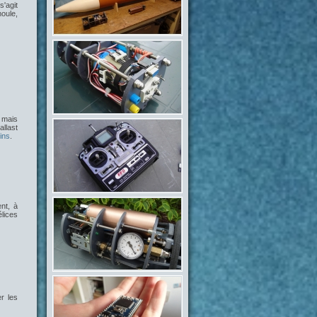
 s'agit
moule,
, mais
llast
ins
.
nt, à
lices
er les