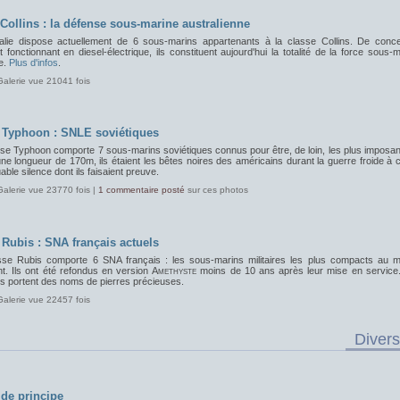
 Collins : la défense sous-marine australienne
ralie dispose actuellement de 6 sous-marins appartenants à la classe Collins. De conce
 fonctionnant en diesel-électrique, ils constituent aujourd'hui la totalité de la force sous-
e.
Plus d'infos
.
Galerie vue 21041 fois
 Typhoon : SNLE soviétiques
sse Typhoon comporte 7 sous-marins soviétiques connus pour être, de loin, les plus imposan
e longueur de 170m, ils étaient les bêtes noires des américains durant la guerre froide à
ble silence dont ils faisaient preuve.
Galerie vue 23770 fois |
1 commentaire posté
sur ces photos
 Rubis : SNA français actuels
sse Rubis comporte 6 SNA français : les sous-marins militaires les plus compacts au 
nt. Ils ont été refondus en version
Amethyste
moins de 10 ans après leur mise en service
s portent des noms de pierres précieuses.
Galerie vue 22457 fois
Divers
de principe