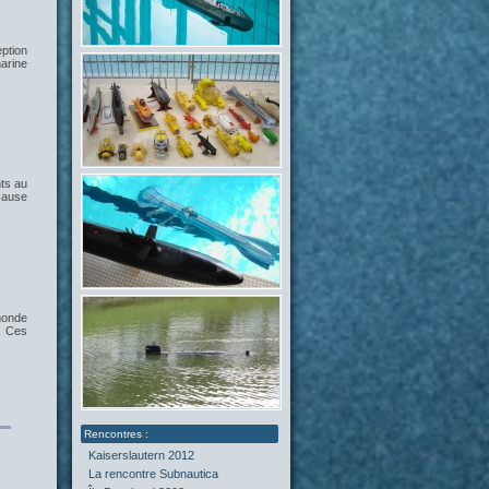
ption
marine
ts au
 cause
monde
. Ces
Kaiserslautern 2012
La rencontre Subnautica