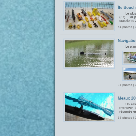
Île Bouch
Le plu
(37). J'ai 
excellente 
64 photos | 
Navigatio
Le plan
31 photos | 
Meaux 20
Un ras
retrouver 
résumée en
38 photos | 