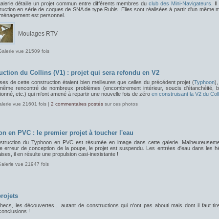
galerie détaille un projet commun entre différents membres du
club des Mini-Navigateurs
. Il
ruction en série de coques de SNA de type Rubis. Elles sont réalisées à partir d'un même 
aménagement est personnel.
Moulages RTV
Galerie vue 21509 fois
uction du Collins (V1) : projet qui sera refondu en V2
es de cette construction étaient bien meilleures que celles du précédent projet (
Typhoon
)
 même rencontré de nombreux problèmes (encombrement intérieur, soucis d'étanchéité, ba
onné, etc.) qui m'ont amené à repartir une nouvelle fois de zéro
en construisant la V2 du Coll
alerie vue 21601 fois |
2 commentaires postés
sur ces photos
n en PVC : le premier projet à toucher l'eau
struction du Typhoon en PVC est résumée en image dans cette galerie. Malheureuseme
e erreur de conception de la poupe, le projet est suspendu. Les entrées d'eau dans les hé
ses, il en résulte une propulsion casi-inexistante !
Galerie vue 21947 fois
rojets
ecs, les découvertes... autant de constructions qui n'ont pas abouti mais dont il faut tir
conclusions !