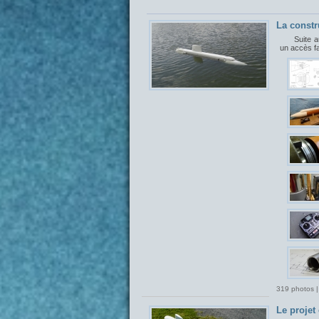
La constr
Suite a
un accès f
319 photos |
Le proje