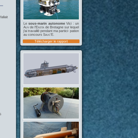
allait
Le
sous-marin autonome
Vici : un
Auv
de l'
Ensta
de Bretagne sur lequel
j'ai travaillé pendant ma partici- pation
au concours
Sauc'E
.
Télécharger le rapport
s