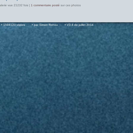
alerie vue 21232 fois |
1 commentaire posté
sur ces photos
1594120 visites
par Simon Rohou
V3.4 de juillet 2014