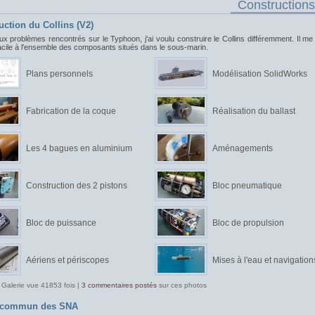
Constructions
uction du Collins (V2)
ux problèmes rencontrés sur le Typhoon, j'ai voulu construire le Collins différemment. Il me f
acile à l'ensemble des composants situés dans le sous-marin.
Plans personnels
Modélisation SolidWorks
Fabrication de la coque
Réalisation du ballast
Les 4 bagues en aluminium
Aménagements
Construction des 2 pistons
Bloc pneumatique
Bloc de puissance
Bloc de propulsion
Aériens et périscopes
Mises à l'eau et navigation
 Galerie vue 41853 fois |
3 commentaires postés
sur ces photos
t commun des SNA