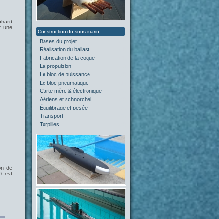
chard
t une
Bases du projet
(2)
Réalisation du ballast
(4)
Fabrication de la coque
(4)
La propulsion
(5)
Le bloc de puissance
(0)
Le bloc pneumatique
(1)
Carte mère & électronique
(0)
Aériens et schnorchel
(0)
Équilibrage et pesée
(2)
Transport
(0)
Torpilles
(0)
on de
9 est