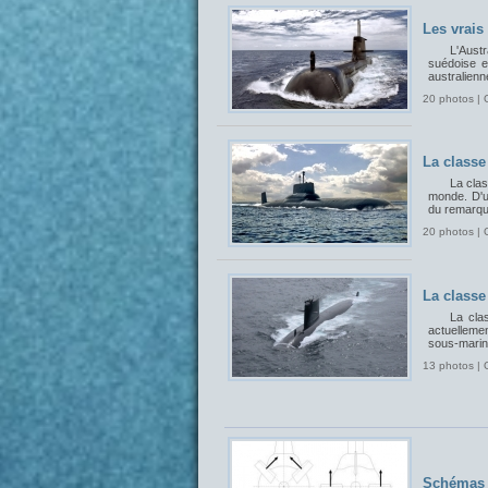
Les vrais
L'Aust
suédoise et
australienn
20 photos | 
La classe
La cla
monde. D'un
du remarqua
20 photos | 
La classe
La cla
actuelleme
sous-marin
13 photos | 
Schémas 