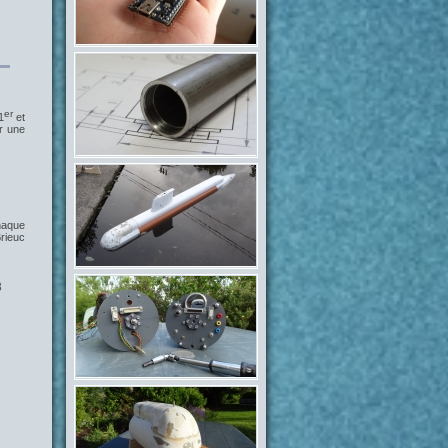
er
1
et
r une
haque
rieuc
8
1