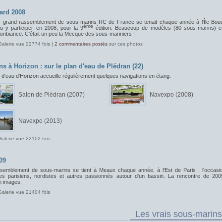
ard 2008
s grand rassemblement de sous-marins RC de France se tenait chaque année à l'Île Bou
ème
pu y participer en 2008, pour la 9
édition. Beaucoup de modèles (80 sous-marins) e
ambiance. C'était un peu la Mecque des sous-mariniers !
Galerie vue 22774 fois |
2 commentaires postés
sur ces photos
ns à Horizon : sur le plan d'eau de Plédran (22)
 d'eau d'Horizon accueille régulièrement quelques navigations en étang.
Salon de Plédran (2007)
Navexpo (2008)
Navexpo (2013)
Galerie vue 22102 fois
09
semblement de sous-marins se tient à Meaux chaque année, à l'Est de Paris ; l'occasi
les parisiens, nordistes et autres passionnés autour d'un bassin. La rencontre de 200
 images.
Galerie vue 21404 fois
Les vrais sous-marins