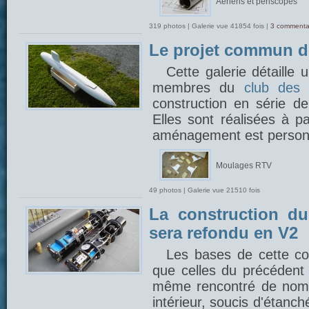
Aériens et périscopes
319 photos | Galerie vue 41854 fois |
3 commenta
Le projet commun 
Cette galerie détaille
membres du
club des 
construction en série 
Elles sont réalisées à p
aménagement est person
Moulages RTV
49 photos | Galerie vue 21510 fois
La construction du
sera refondu en V2
Les bases de cette con
que celles du précédent 
même rencontré de nom
intérieur, soucis d'étanch