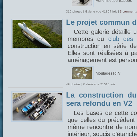
Aériens et périscopes
319 photos | Galerie vue 41854 fois |
3 commenta
Le projet commun 
Cette galerie détaille
membres du
club des 
construction en série 
Elles sont réalisées à p
aménagement est person
Moulages RTV
49 photos | Galerie vue 21510 fois
La construction du
sera refondu en V2
Les bases de cette con
que celles du précédent 
même rencontré de nom
intérieur, soucis d'étanch