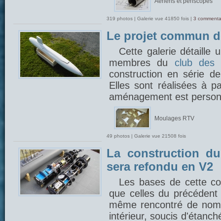
Aériens et périscopes
319 photos | Galerie vue 41850 fois |
3 commenta
Le projet commun 
Cette galerie détaille
membres du
club des 
construction en série 
Elles sont réalisées à p
aménagement est person
Moulages RTV
49 photos | Galerie vue 21508 fois
La construction du
sera refondu en V2
Les bases de cette con
que celles du précédent 
même rencontré de nom
intérieur, soucis d'étanch