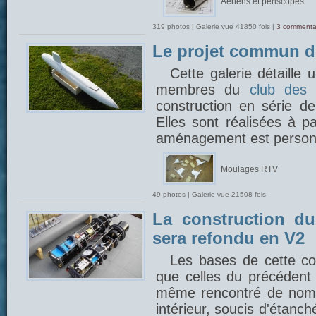
Aériens et périscopes
319 photos | Galerie vue 41850 fois |
3 commenta
Le projet commun 
Cette galerie détaille
membres du
club des 
construction en série 
Elles sont réalisées à p
aménagement est person
Moulages RTV
49 photos | Galerie vue 21508 fois
La construction du
sera refondu en V2
Les bases de cette con
que celles du précédent 
même rencontré de nom
intérieur, soucis d'étanch