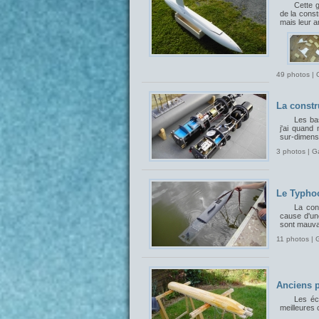
Cette 
de la const
mais leur 
49 photos | 
La constr
Les bas
j'ai quand
sur-dimensi
3 photos | G
Le Typhoo
La con
cause d'un
sont mauvai
11 photos | 
Anciens p
Les éch
meilleures 