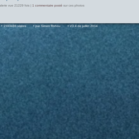
alerie vue 21229 fois |
1 commentaire posté
sur ces photos
1593486 visites
par Simon Rohou
V3.4 de juillet 2014