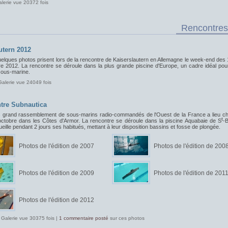
alerie vue 20372 fois
Rencontres
utern 2012
uelques photos prisent lors de la rencontre de Kaiserslautern en Allemagne le week-end des 
e 2012. La rencontre se déroule dans la plus grande piscine d'Europe, un cadre idéal pou
sous-marine.
Galerie vue 24049 fois
tre Subnautica
s grand rassemblement de sous-marins radio-commandés de l'Ouest de la France a lieu c
t
ctobre dans les Côtes d'Armor. La rencontre se déroule dans la piscine Aquabaie de S
-B
ueille pendant 2 jours ses habitués, mettant à leur disposition bassins et fosse de plongée.
Photos de l'édition de 2007
Photos de l'édition de 200
Photos de l'édition de 2009
Photos de l'édition de 201
Photos de l'édition de 2012
 Galerie vue 30375 fois |
1 commentaire posté
sur ces photos