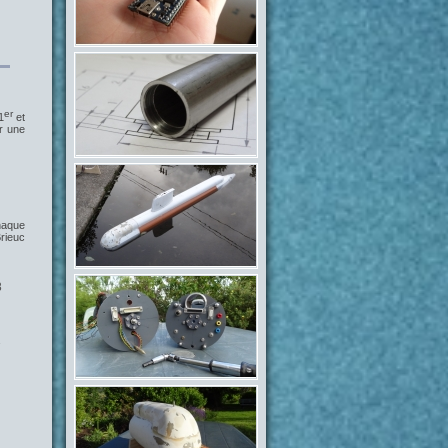
er
1
et
r une
haque
rieuc
8
1