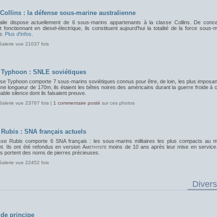
 Collins : la défense sous-marine australienne
ralie dispose actuellement de 6 sous-marins appartenants à la classe Collins. De conce
 fonctionnant en diesel-électrique, ils constituent aujourd'hui la totalité de la force sous-
e.
Plus d'infos
.
Galerie vue 21037 fois
 Typhoon : SNLE soviétiques
sse Typhoon comporte 7 sous-marins soviétiques connus pour être, de loin, les plus imposan
e longueur de 170m, ils étaient les bêtes noires des américains durant la guerre froide à
ble silence dont ils faisaient preuve.
Galerie vue 23767 fois |
1 commentaire posté
sur ces photos
 Rubis : SNA français actuels
sse Rubis comporte 6 SNA français : les sous-marins militaires les plus compacts au 
nt. Ils ont été refondus en version
Amethyste
moins de 10 ans après leur mise en service
s portent des noms de pierres précieuses.
Galerie vue 22452 fois
Divers
de principe