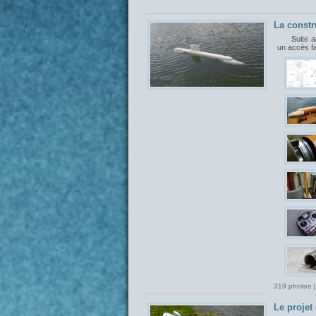
La constr
Suite a
un accès f
319 photos |
Le proje