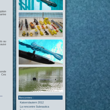
ption
marine
ts au
 cause
monde
. Ces
Kaiserslautern 2012
La rencontre Subnautica