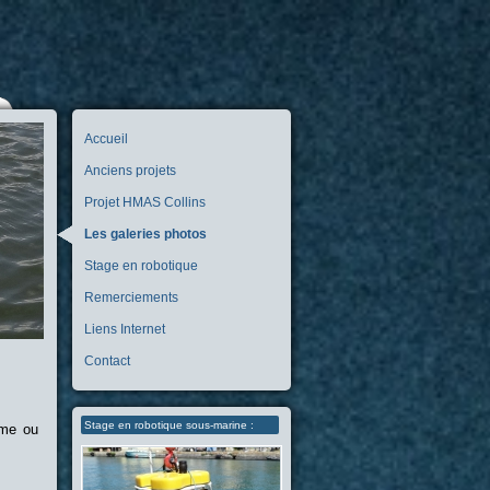
Accueil
Anciens projets
Projet HMAS Collins
Les galeries photos
Stage en robotique
Remerciements
Liens Internet
Contact
Stage en robotique sous-marine :
sme ou