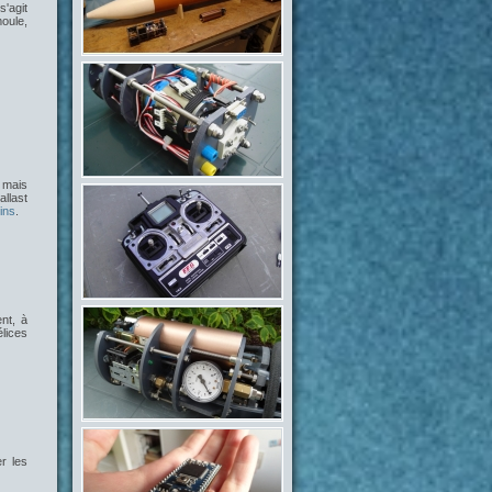
 s'agit
moule,
, mais
llast
ins
.
nt, à
lices
er les