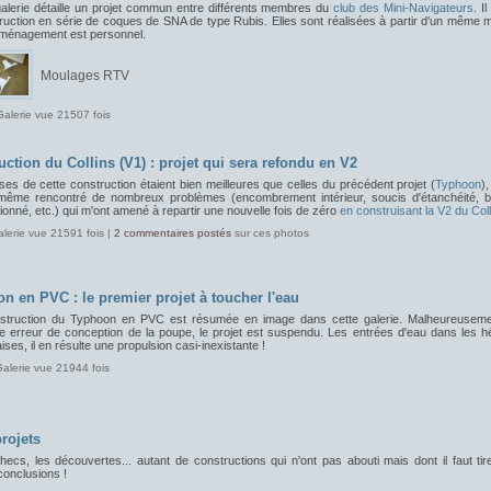
galerie détaille un projet commun entre différents membres du
club des Mini-Navigateurs
. Il
ruction en série de coques de SNA de type Rubis. Elles sont réalisées à partir d'un même 
aménagement est personnel.
Moulages RTV
Galerie vue 21507 fois
uction du Collins (V1) : projet qui sera refondu en V2
es de cette construction étaient bien meilleures que celles du précédent projet (
Typhoon
)
 même rencontré de nombreux problèmes (encombrement intérieur, soucis d'étanchéité, ba
onné, etc.) qui m'ont amené à repartir une nouvelle fois de zéro
en construisant la V2 du Coll
alerie vue 21591 fois |
2 commentaires postés
sur ces photos
n en PVC : le premier projet à toucher l'eau
struction du Typhoon en PVC est résumée en image dans cette galerie. Malheureuseme
e erreur de conception de la poupe, le projet est suspendu. Les entrées d'eau dans les hé
ses, il en résulte une propulsion casi-inexistante !
Galerie vue 21944 fois
rojets
ecs, les découvertes... autant de constructions qui n'ont pas abouti mais dont il faut tir
conclusions !