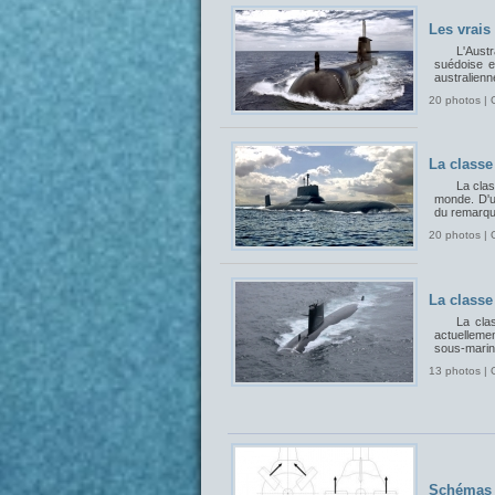
Les vrais
L'Aust
suédoise et
australienn
20 photos | 
La classe
La cla
monde. D'un
du remarqua
20 photos | 
La classe
La cla
actuelleme
sous-marin
13 photos | 
Schémas 