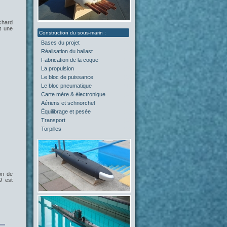
chard
t une
Bases du projet
(2)
Réalisation du ballast
(4)
Fabrication de la coque
(4)
La propulsion
(5)
Le bloc de puissance
(0)
Le bloc pneumatique
(1)
Carte mère & électronique
(0)
Aériens et schnorchel
(0)
Équilibrage et pesée
(2)
Transport
(0)
Torpilles
(0)
on de
9 est