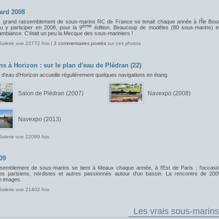
ard 2008
s grand rassemblement de sous-marins RC de France se tenait chaque année à l'Île Bou
ème
pu y participer en 2008, pour la 9
édition. Beaucoup de modèles (80 sous-marins) e
ambiance. C'était un peu la Mecque des sous-mariniers !
Galerie vue 22772 fois |
2 commentaires postés
sur ces photos
ns à Horizon : sur le plan d'eau de Plédran (22)
 d'eau d'Horizon accueille régulièrement quelques navigations en étang.
Salon de Plédran (2007)
Navexpo (2008)
Navexpo (2013)
Galerie vue 22099 fois
09
semblement de sous-marins se tient à Meaux chaque année, à l'Est de Paris ; l'occasi
les parisiens, nordistes et autres passionnés autour d'un bassin. La rencontre de 200
 images.
Galerie vue 21402 fois
Les vrais sous-marins