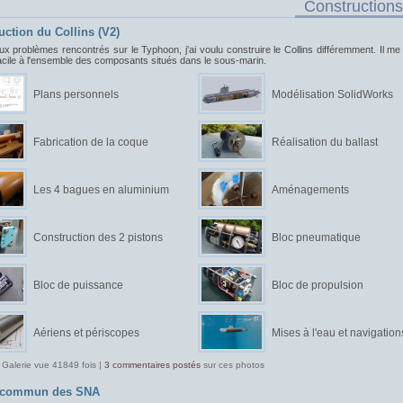
Constructions
uction du Collins (V2)
ux problèmes rencontrés sur le Typhoon, j'ai voulu construire le Collins différemment. Il me f
acile à l'ensemble des composants situés dans le sous-marin.
Plans personnels
Modélisation SolidWorks
Fabrication de la coque
Réalisation du ballast
Les 4 bagues en aluminium
Aménagements
Construction des 2 pistons
Bloc pneumatique
Bloc de puissance
Bloc de propulsion
Aériens et périscopes
Mises à l'eau et navigation
 Galerie vue 41849 fois |
3 commentaires postés
sur ces photos
t commun des SNA