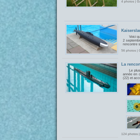
4 photos | G
Kaisersla
Voici q
2 septembr
rencontre 
56 photos | 
La rencon
Le plu
année en o
(22) et acc
124 photos |