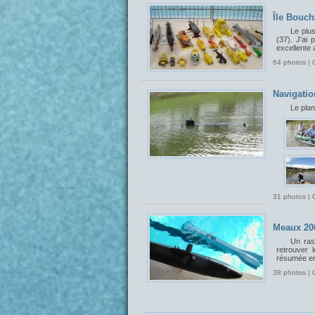
Île Bouch
Le plu
(37). J'ai 
excellente 
64 photos | 
Navigatio
Le plan
31 photos | 
Meaux 20
Un ras
retrouver 
résumée en
38 photos | 