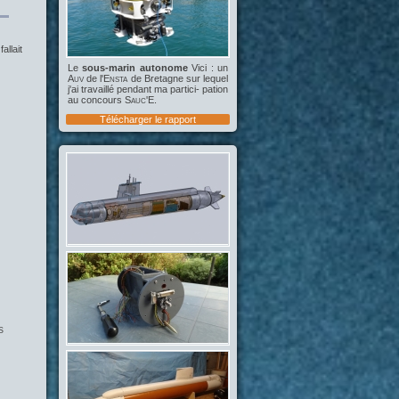
allait
Le
sous-marin autonome
Vici : un
Auv
de l'
Ensta
de Bretagne sur lequel
j'ai travaillé pendant ma partici- pation
au concours
Sauc'E
.
Télécharger le rapport
s