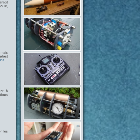
 s'agit
moule,
, mais
llast
ins
.
nt, à
lices
er les