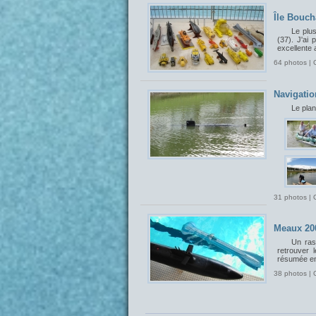
Île Bouch
Le plu
(37). J'ai 
excellente 
64 photos | 
Navigatio
Le plan
31 photos | 
Meaux 20
Un ras
retrouver 
résumée en
38 photos | 