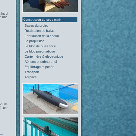
chard
t une
Bases du projet
(2)
Réalisation du ballast
(4)
Fabrication de la coque
(4)
La propulsion
(5)
Le bloc de puissance
(0)
Le bloc pneumatique
(1)
Carte mère & électronique
(0)
Aériens et schnorchel
(0)
Équilibrage et pesée
(2)
Transport
(0)
Torpilles
(0)
on de
9 est