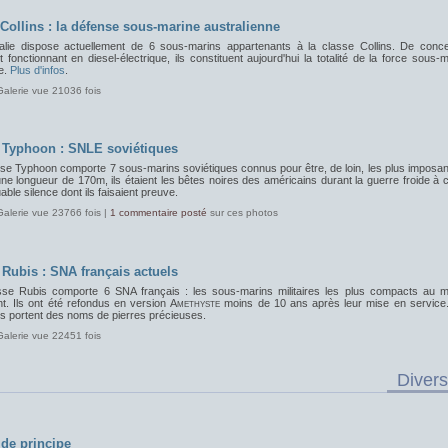
 Collins : la défense sous-marine australienne
ralie dispose actuellement de 6 sous-marins appartenants à la classe Collins. De conce
 fonctionnant en diesel-électrique, ils constituent aujourd'hui la totalité de la force sous-
e.
Plus d'infos
.
Galerie vue 21036 fois
 Typhoon : SNLE soviétiques
sse Typhoon comporte 7 sous-marins soviétiques connus pour être, de loin, les plus imposan
e longueur de 170m, ils étaient les bêtes noires des américains durant la guerre froide à
ble silence dont ils faisaient preuve.
Galerie vue 23766 fois |
1 commentaire posté
sur ces photos
 Rubis : SNA français actuels
sse Rubis comporte 6 SNA français : les sous-marins militaires les plus compacts au 
nt. Ils ont été refondus en version
Amethyste
moins de 10 ans après leur mise en service
s portent des noms de pierres précieuses.
Galerie vue 22451 fois
Divers
de principe