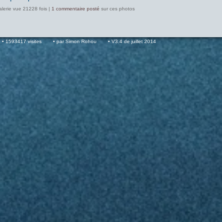
alerie vue 21228 fois |
1 commentaire posté
sur ces photos
1593417 visites
par Simon Rohou
V3.4 de juillet 2014