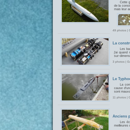
Cette 
de la const
mais leur 
49 photos | 
La constr
Les bas
j'ai quand
sur-dimensi
3 photos | G
Le Typhoo
La con
cause d'un
sont mauvai
11 photos | 
Anciens p
Les éch
meilleures 