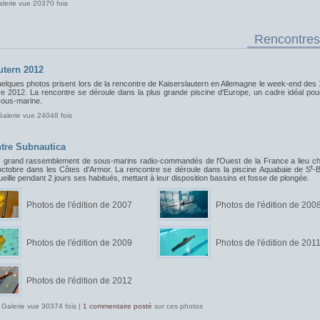
alerie vue 20370 fois
Rencontres
utern 2012
uelques photos prisent lors de la rencontre de Kaiserslautern en Allemagne le week-end des 
e 2012. La rencontre se déroule dans la plus grande piscine d'Europe, un cadre idéal pou
sous-marine.
Galerie vue 24048 fois
tre Subnautica
s grand rassemblement de sous-marins radio-commandés de l'Ouest de la France a lieu c
t
ctobre dans les Côtes d'Armor. La rencontre se déroule dans la piscine Aquabaie de S
-B
ueille pendant 2 jours ses habitués, mettant à leur disposition bassins et fosse de plongée.
Photos de l'édition de 2007
Photos de l'édition de 200
Photos de l'édition de 2009
Photos de l'édition de 201
Photos de l'édition de 2012
 Galerie vue 30374 fois |
1 commentaire posté
sur ces photos