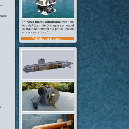
allait
Le
sous-marin autonome
Vici : un
Auv
de l'
Ensta
de Bretagne sur lequel
j'ai travaillé pendant ma partici- pation
au concours
Sauc'E
.
Télécharger le rapport
s