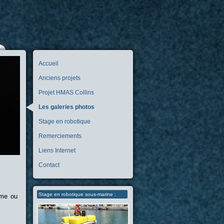
Accueil
Anciens projets
Projet HMAS Collins
Les galeries photos
Stage en robotique
Remerciements
Liens Internet
Contact
Stage en robotique sous-marine :
sme ou