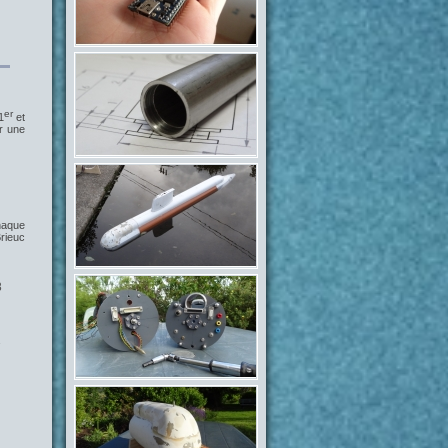
er
1
et
r une
haque
rieuc
8
1