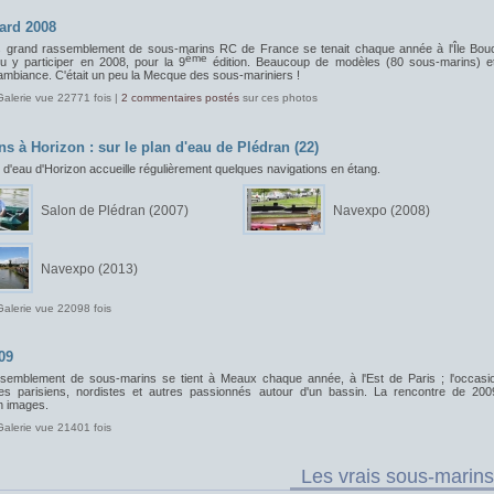
ard 2008
s grand rassemblement de sous-marins RC de France se tenait chaque année à l'Île Bou
ème
pu y participer en 2008, pour la 9
édition. Beaucoup de modèles (80 sous-marins) e
ambiance. C'était un peu la Mecque des sous-mariniers !
Galerie vue 22771 fois |
2 commentaires postés
sur ces photos
ns à Horizon : sur le plan d'eau de Plédran (22)
 d'eau d'Horizon accueille régulièrement quelques navigations en étang.
Salon de Plédran (2007)
Navexpo (2008)
Navexpo (2013)
Galerie vue 22098 fois
09
semblement de sous-marins se tient à Meaux chaque année, à l'Est de Paris ; l'occasi
les parisiens, nordistes et autres passionnés autour d'un bassin. La rencontre de 200
 images.
Galerie vue 21401 fois
Les vrais sous-marins