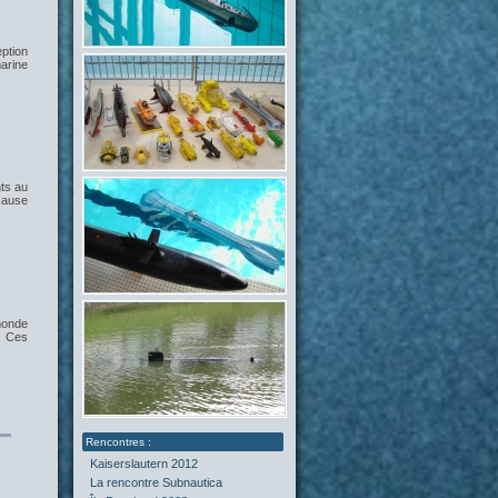
ption
marine
ts au
 cause
monde
. Ces
Kaiserslautern 2012
La rencontre Subnautica