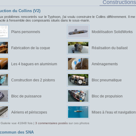
Constructions
uction du Collins (V2)
ux problèmes rencontrés sur le Typhoon, j'ai voulu construire le Collins différemment. Il me f
acile à l'ensemble des composants situés dans le sous-marin.
Plans personnels
Modélisation SolidWorks
Fabrication de la coque
Réalisation du ballast
Les 4 bagues en aluminium
Aménagements
Construction des 2 pistons
Bloc pneumatique
Bloc de puissance
Bloc de propulsion
Aériens et périscopes
Mises à l'eau et navigation
 Galerie vue 41848 fois |
3 commentaires postés
sur ces photos
t commun des SNA