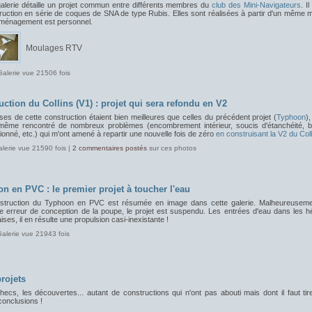
galerie détaille un projet commun entre différents membres du
club des Mini-Navigateurs
. Il
ruction en série de coques de SNA de type Rubis. Elles sont réalisées à partir d'un même 
aménagement est personnel.
Moulages RTV
Galerie vue 21506 fois
uction du Collins (V1) : projet qui sera refondu en V2
es de cette construction étaient bien meilleures que celles du précédent projet (
Typhoon
)
 même rencontré de nombreux problèmes (encombrement intérieur, soucis d'étanchéité, ba
onné, etc.) qui m'ont amené à repartir une nouvelle fois de zéro
en construisant la V2 du Coll
alerie vue 21590 fois |
2 commentaires postés
sur ces photos
n en PVC : le premier projet à toucher l'eau
struction du Typhoon en PVC est résumée en image dans cette galerie. Malheureuseme
e erreur de conception de la poupe, le projet est suspendu. Les entrées d'eau dans les hé
ses, il en résulte une propulsion casi-inexistante !
Galerie vue 21943 fois
rojets
ecs, les découvertes... autant de constructions qui n'ont pas abouti mais dont il faut tir
conclusions !