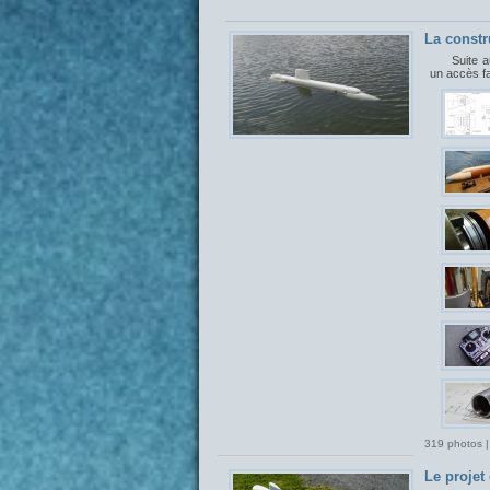
La constr
Suite a
un accès f
319 photos |
Le proje