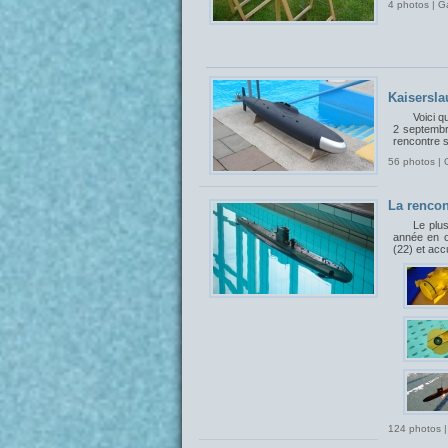
4 photos | G
Kaisersla
Voici q
2 septembr
rencontre 
56 photos | 
La rencon
Le plu
année en o
(22) et acc
124 photos |