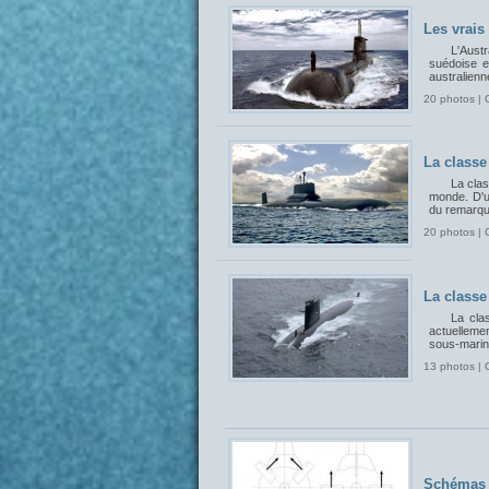
Les vrais
L'Aust
suédoise et
australienn
20 photos | 
La classe
La cla
monde. D'un
du remarqua
20 photos | 
La classe
La cla
actuelleme
sous-marin
13 photos | 
Schémas 