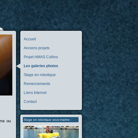
Accueil
Anciens projets
Projet HMAS Collins
Les galeries photos
Stage en robotique
Remerciements
Liens Internet
Contact
Stage en robotique sous-marine :
sme ou