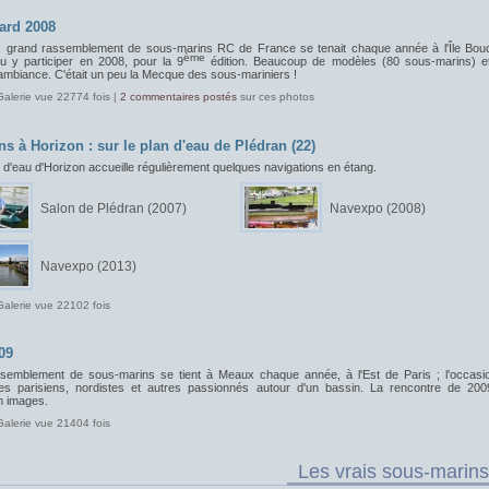
ard 2008
s grand rassemblement de sous-marins RC de France se tenait chaque année à l'Île Bou
ème
pu y participer en 2008, pour la 9
édition. Beaucoup de modèles (80 sous-marins) e
ambiance. C'était un peu la Mecque des sous-mariniers !
Galerie vue 22774 fois |
2 commentaires postés
sur ces photos
ns à Horizon : sur le plan d'eau de Plédran (22)
 d'eau d'Horizon accueille régulièrement quelques navigations en étang.
Salon de Plédran (2007)
Navexpo (2008)
Navexpo (2013)
Galerie vue 22102 fois
09
semblement de sous-marins se tient à Meaux chaque année, à l'Est de Paris ; l'occasi
les parisiens, nordistes et autres passionnés autour d'un bassin. La rencontre de 200
 images.
Galerie vue 21404 fois
Les vrais sous-marins