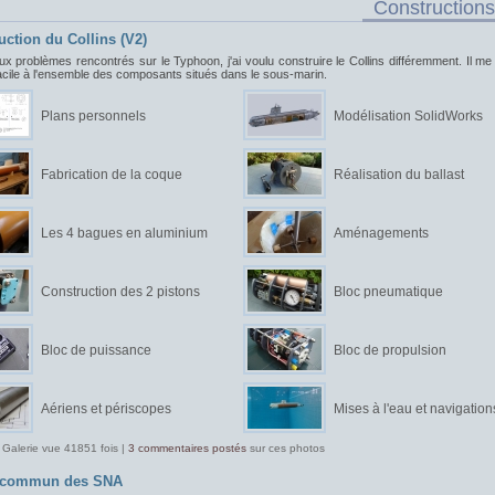
Constructions
uction du Collins (V2)
ux problèmes rencontrés sur le Typhoon, j'ai voulu construire le Collins différemment. Il me f
acile à l'ensemble des composants situés dans le sous-marin.
Plans personnels
Modélisation SolidWorks
Fabrication de la coque
Réalisation du ballast
Les 4 bagues en aluminium
Aménagements
Construction des 2 pistons
Bloc pneumatique
Bloc de puissance
Bloc de propulsion
Aériens et périscopes
Mises à l'eau et navigation
 Galerie vue 41851 fois |
3 commentaires postés
sur ces photos
t commun des SNA