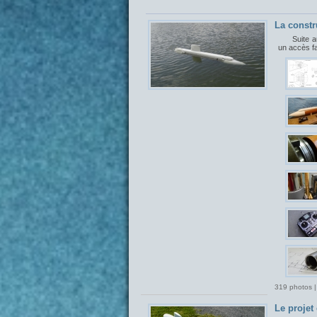
La constr
Suite a
un accès f
319 photos |
Le proje