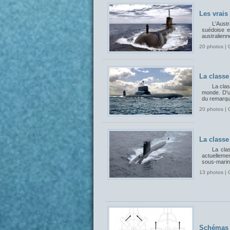
Les vrais
L'Aust
suédoise et
australienn
20 photos | 
La classe
La cla
monde. D'un
du remarqua
20 photos | 
La classe
La cla
actuelleme
sous-marin
13 photos | 
Schémas 