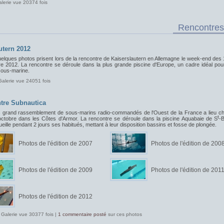
alerie vue 20374 fois
Rencontres
utern 2012
uelques photos prisent lors de la rencontre de Kaiserslautern en Allemagne le week-end des 
e 2012. La rencontre se déroule dans la plus grande piscine d'Europe, un cadre idéal pou
sous-marine.
Galerie vue 24051 fois
tre Subnautica
s grand rassemblement de sous-marins radio-commandés de l'Ouest de la France a lieu c
t
ctobre dans les Côtes d'Armor. La rencontre se déroule dans la piscine Aquabaie de S
-B
ueille pendant 2 jours ses habitués, mettant à leur disposition bassins et fosse de plongée.
Photos de l'édition de 2007
Photos de l'édition de 200
Photos de l'édition de 2009
Photos de l'édition de 201
Photos de l'édition de 2012
 Galerie vue 30377 fois |
1 commentaire posté
sur ces photos