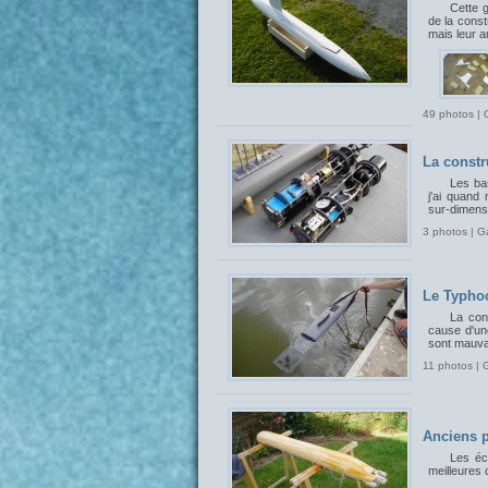
Cette 
de la const
mais leur 
49 photos | 
La constr
Les bas
j'ai quand
sur-dimensi
3 photos | G
Le Typhoo
La con
cause d'un
sont mauvai
11 photos | 
Anciens p
Les éch
meilleures 