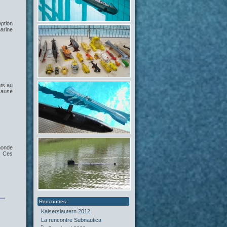
ption
marine
ts au
 cause
monde
. Ces
Kaiserslautern 2012
La rencontre Subnautica