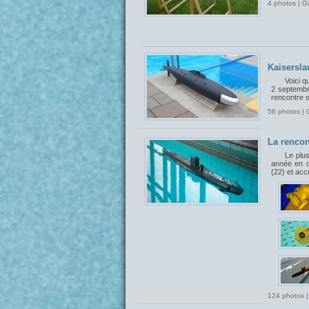
4 photos | G
Kaisersla
Voici q
2 septembr
rencontre 
56 photos | 
La rencon
Le plu
année en o
(22) et acc
124 photos |