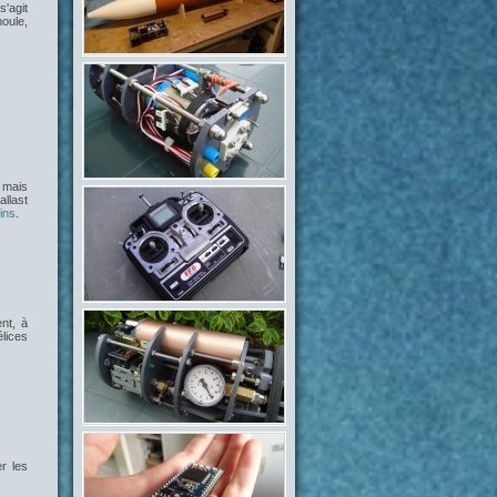
 s'agit
moule,
, mais
llast
ins
.
nt, à
lices
er les