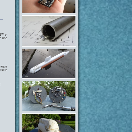
er
1
et
r une
haque
rieuc
8
1