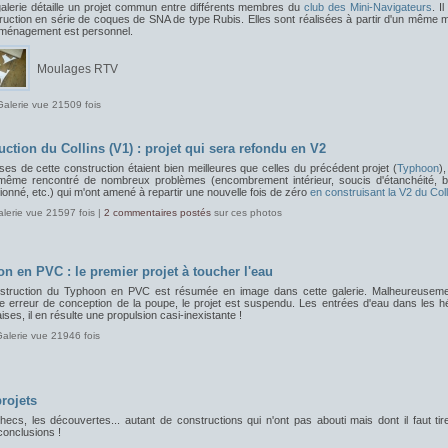
galerie détaille un projet commun entre différents membres du
club des Mini-Navigateurs
. Il
ruction en série de coques de SNA de type Rubis. Elles sont réalisées à partir d'un même 
aménagement est personnel.
Moulages RTV
Galerie vue 21509 fois
uction du Collins (V1) : projet qui sera refondu en V2
es de cette construction étaient bien meilleures que celles du précédent projet (
Typhoon
)
 même rencontré de nombreux problèmes (encombrement intérieur, soucis d'étanchéité, ba
onné, etc.) qui m'ont amené à repartir une nouvelle fois de zéro
en construisant la V2 du Coll
alerie vue 21597 fois |
2 commentaires postés
sur ces photos
n en PVC : le premier projet à toucher l'eau
struction du Typhoon en PVC est résumée en image dans cette galerie. Malheureuseme
e erreur de conception de la poupe, le projet est suspendu. Les entrées d'eau dans les hé
ses, il en résulte une propulsion casi-inexistante !
Galerie vue 21946 fois
rojets
ecs, les découvertes... autant de constructions qui n'ont pas abouti mais dont il faut tir
conclusions !