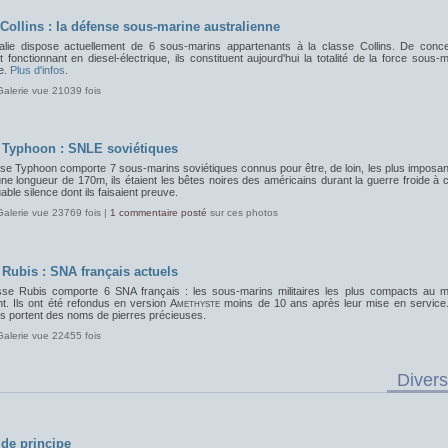
 Collins : la défense sous-marine australienne
ralie dispose actuellement de 6 sous-marins appartenants à la classe Collins. De conce
 fonctionnant en diesel-électrique, ils constituent aujourd'hui la totalité de la force sous-
e.
Plus d'infos
.
Galerie vue 21039 fois
 Typhoon : SNLE soviétiques
sse Typhoon comporte 7 sous-marins soviétiques connus pour être, de loin, les plus imposan
e longueur de 170m, ils étaient les bêtes noires des américains durant la guerre froide à
ble silence dont ils faisaient preuve.
Galerie vue 23769 fois |
1 commentaire posté
sur ces photos
 Rubis : SNA français actuels
sse Rubis comporte 6 SNA français : les sous-marins militaires les plus compacts au 
nt. Ils ont été refondus en version
Amethyste
moins de 10 ans après leur mise en service
s portent des noms de pierres précieuses.
Galerie vue 22455 fois
Divers
de principe