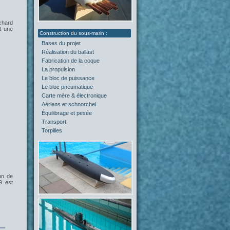
chard
t une
Bases du projet
(2)
Réalisation du ballast
(4)
Fabrication de la coque
(4)
La propulsion
(5)
Le bloc de puissance
(0)
Le bloc pneumatique
(1)
Carte mère & électronique
(0)
Aériens et schnorchel
(0)
Équilibrage et pesée
(2)
Transport
(0)
Torpilles
(0)
on de
9 est