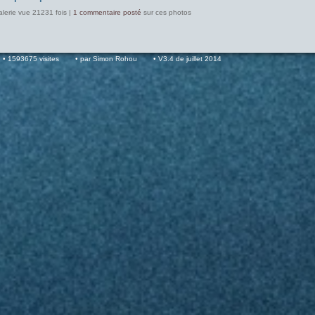
alerie vue 21231 fois |
1 commentaire posté
sur ces photos
1593675 visites
par Simon Rohou
V3.4 de juillet 2014