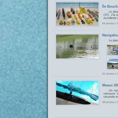
Île Bouch
Le plu
(37). J'ai 
excellente 
64 photos | 
Navigatio
Le plan
31 photos | 
Meaux 20
Un ras
retrouver 
résumée en
38 photos | 