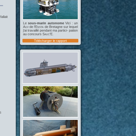
allait
Le
sous-marin autonome
Vici : un
Auv
de l'
Ensta
de Bretagne sur lequel
j'ai travaillé pendant ma partici- pation
au concours
Sauc'E
.
Télécharger le rapport
s