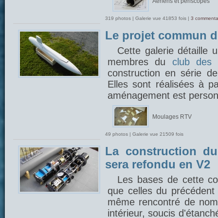
Aériens et périscopes
319 photos | Galerie vue 41853 fois |
3 commenta
Le projet commun 
Cette galerie détaille
membres du
club des 
construction en série 
Elles sont réalisées à p
aménagement est person
Moulages RTV
49 photos | Galerie vue 21509 fois
La construction du
sera refondu en V2
Les bases de cette con
que celles du précédent 
même rencontré de nom
intérieur, soucis d'étanch