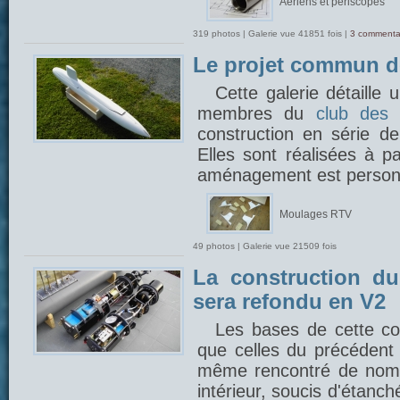
Aériens et périscopes
319 photos | Galerie vue 41851 fois |
3 commenta
Le projet commun 
Cette galerie détaille
membres du
club des 
construction en série 
Elles sont réalisées à p
aménagement est person
Moulages RTV
49 photos | Galerie vue 21509 fois
La construction du
sera refondu en V2
Les bases de cette con
que celles du précédent 
même rencontré de nom
intérieur, soucis d'étanch