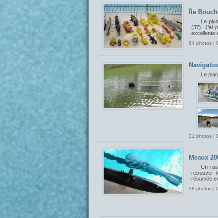
Île Bouch
Le plu
(37). J'ai 
excellente 
64 photos | 
Navigatio
Le plan
31 photos | 
Meaux 20
Un ras
retrouver 
résumée en
38 photos | 