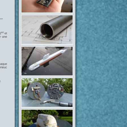
er
1
et
r une
haque
rieuc
8
1