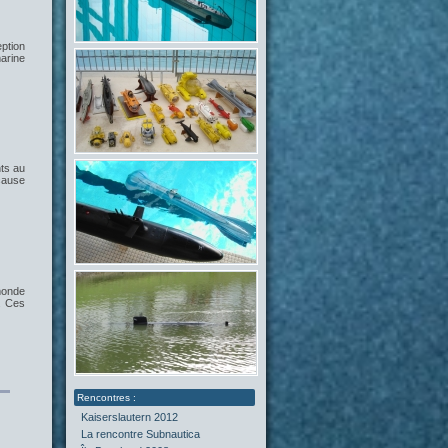
ption
marine
ts au
 cause
monde
. Ces
Kaiserslautern 2012
La rencontre Subnautica