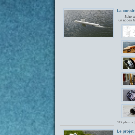
La constr
Suite a
un accès f
319 photos |
Le proje