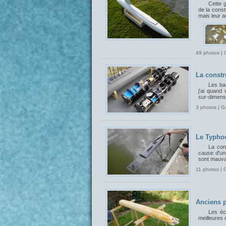
Cette 
de la const
mais leur 
49 photos | 
La constr
Les bas
j'ai quand
sur-dimensi
3 photos | G
Le Typhoo
La con
cause d'un
sont mauvai
11 photos | 
Anciens p
Les éch
meilleures 