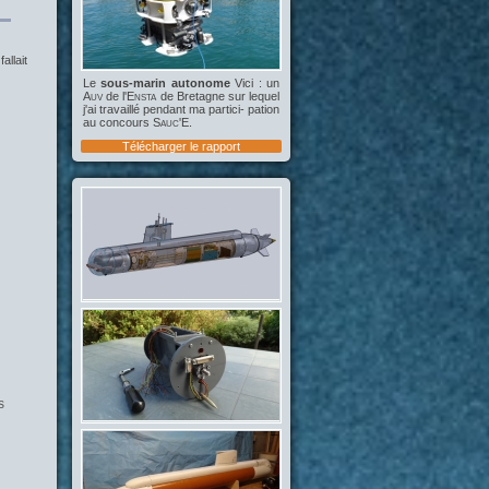
allait
Le
sous-marin autonome
Vici : un
Auv
de l'
Ensta
de Bretagne sur lequel
j'ai travaillé pendant ma partici- pation
au concours
Sauc'E
.
Télécharger le rapport
s