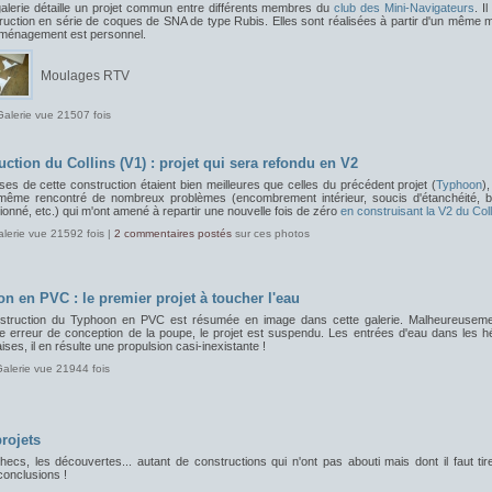
galerie détaille un projet commun entre différents membres du
club des Mini-Navigateurs
. Il
ruction en série de coques de SNA de type Rubis. Elles sont réalisées à partir d'un même 
aménagement est personnel.
Moulages RTV
Galerie vue 21507 fois
uction du Collins (V1) : projet qui sera refondu en V2
es de cette construction étaient bien meilleures que celles du précédent projet (
Typhoon
)
 même rencontré de nombreux problèmes (encombrement intérieur, soucis d'étanchéité, ba
onné, etc.) qui m'ont amené à repartir une nouvelle fois de zéro
en construisant la V2 du Coll
alerie vue 21592 fois |
2 commentaires postés
sur ces photos
n en PVC : le premier projet à toucher l'eau
struction du Typhoon en PVC est résumée en image dans cette galerie. Malheureuseme
e erreur de conception de la poupe, le projet est suspendu. Les entrées d'eau dans les hé
ses, il en résulte une propulsion casi-inexistante !
Galerie vue 21944 fois
rojets
ecs, les découvertes... autant de constructions qui n'ont pas abouti mais dont il faut tir
conclusions !