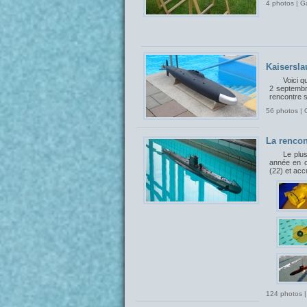
4 photos | G
Kaisersla
Voici q
2 septembr
rencontre 
56 photos | 
La rencon
Le plu
année en o
(22) et acc
124 photos |