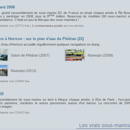
ard 2008
s grand rassemblement de sous-marins RC de France se tenait chaque année à l'Île Bou
ème
pu y participer en 2008, pour la 9
édition. Beaucoup de modèles (80 sous-marins) e
ambiance. C'était un peu la Mecque des sous-mariniers !
Galerie vue 22772 fois |
2 commentaires postés
sur ces photos
ns à Horizon : sur le plan d'eau de Plédran (22)
 d'eau d'Horizon accueille régulièrement quelques navigations en étang.
Salon de Plédran (2007)
Navexpo (2008)
Navexpo (2013)
Galerie vue 22099 fois
09
semblement de sous-marins se tient à Meaux chaque année, à l'Est de Paris ; l'occasi
les parisiens, nordistes et autres passionnés autour d'un bassin. La rencontre de 200
 images.
Galerie vue 21402 fois
Les vrais sous-marins