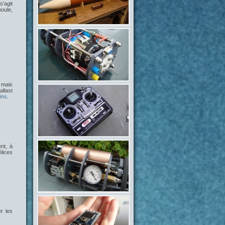
 s'agit
moule,
, mais
llast
ins
.
nt, à
lices
er les