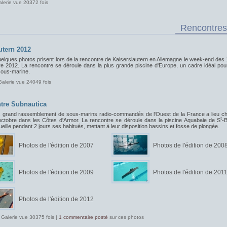
alerie vue 20372 fois
Rencontres
utern 2012
uelques photos prisent lors de la rencontre de Kaiserslautern en Allemagne le week-end des 
e 2012. La rencontre se déroule dans la plus grande piscine d'Europe, un cadre idéal pou
sous-marine.
Galerie vue 24049 fois
tre Subnautica
s grand rassemblement de sous-marins radio-commandés de l'Ouest de la France a lieu c
t
ctobre dans les Côtes d'Armor. La rencontre se déroule dans la piscine Aquabaie de S
-B
ueille pendant 2 jours ses habitués, mettant à leur disposition bassins et fosse de plongée.
Photos de l'édition de 2007
Photos de l'édition de 200
Photos de l'édition de 2009
Photos de l'édition de 201
Photos de l'édition de 2012
 Galerie vue 30375 fois |
1 commentaire posté
sur ces photos