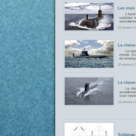
Les vrais
L'Aust
suédoise et
australienn
20 photos | 
La classe
La cla
monde. D'un
du remarqua
20 photos | 
La classe
La cla
actuelleme
sous-marin
13 photos | 
Schémas 