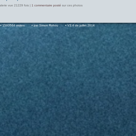
alerie vue 21229 fois |
1 commentaire posté
sur ces photos
1593564 visites
par Simon Rohou
V3.4 de juillet 2014