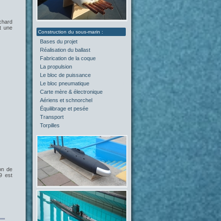
chard
t une
Bases du projet
(2)
Réalisation du ballast
(4)
Fabrication de la coque
(4)
La propulsion
(5)
Le bloc de puissance
(0)
Le bloc pneumatique
(1)
Carte mère & électronique
(0)
Aériens et schnorchel
(0)
Équilibrage et pesée
(2)
Transport
(0)
Torpilles
(0)
on de
9 est