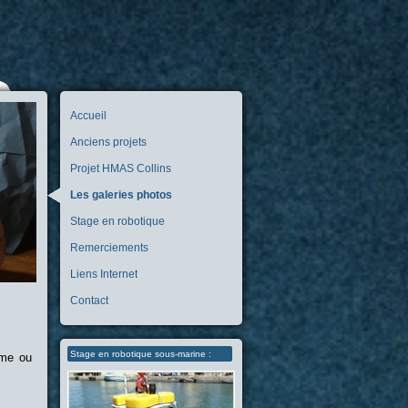
Accueil
Anciens projets
Projet HMAS Collins
Les galeries photos
Stage en robotique
Remerciements
Liens Internet
Contact
Stage en robotique sous-marine :
sme ou