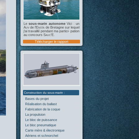
Le
sous-marin autonome
Vici : un
Auv
de l'
Ensta
de Bretagne sur lequel
j'ai travaillé pendant ma partici- pation
au concours
Sauc'E
.
Télécharger le rapport
Bases du projet
(2)
Réalisation du ballast
(4)
Fabrication de la coque
(4)
La propulsion
(5)
Le bloc de puissance
(0)
Le bloc pneumatique
(1)
Carte mère & électronique
(0)
Aériens et schnorchel
(0)