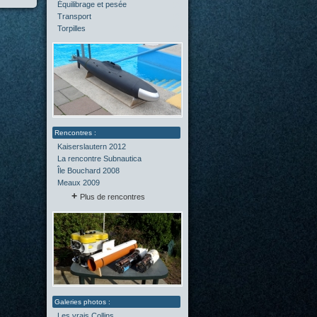
Équilibrage et pesée
(2)
Transport
(0)
Torpilles
(0)
Kaiserslautern 2012
La rencontre Subnautica
Île Bouchard 2008
Meaux 2009
Plus de rencontres
Les vrais Collins