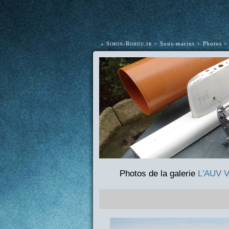
•
Simon-Rohou.fr
Sous-marins
Photos
Photos de la galerie
L'AUV V