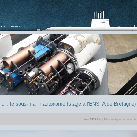
Visionneuse
ici : le sous-marin autonome (stage à l'ENSTA de Bretagne)
Vue
5428
fois | Mise en ligne en novemb