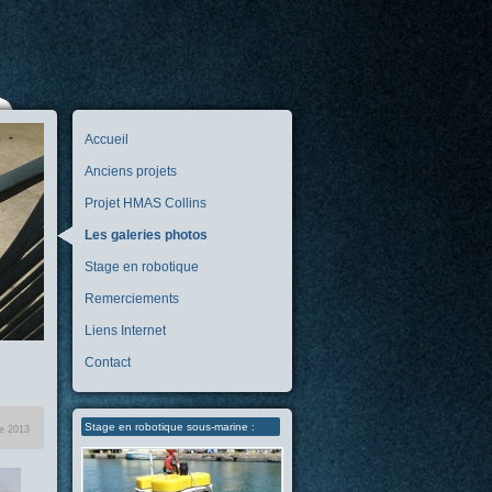
Accueil
Anciens projets
Projet HMAS Collins
Les galeries photos
Stage en robotique
Remerciements
Liens Internet
Contact
Stage en robotique sous-marine :
re 2013