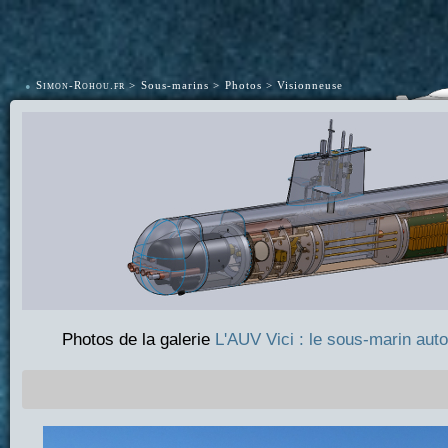
•
Simon-Rohou.fr
Sous-marins
Photos
Visionneuse
Photos de la galerie
L'AUV Vici : le sous-marin au