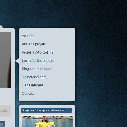
Accueil
Anciens projets
Projet HMAS Collins
Les galeries photos
Stage en robotique
Remerciements
Liens Internet
Contact
Stage en robotique sous-marine :
re 2013