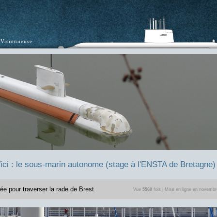
Visionneuse
ici : le sous-marin autonome (stage à l'ENSTA de Bretagne)
ée pour traverser la rade de Brest
Vue
5560
fois | Mise en ligne en novemb