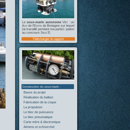
Le
sous-marin autonome
Vici : un
Auv
de l'
Ensta
de Bretagne sur lequel
j'ai travaillé pendant ma partici- pation
au concours
Sauc'E
.
Télécharger le rapport
Bases du projet
(2)
Réalisation du ballast
(4)
Fabrication de la coque
(4)
La propulsion
(5)
Le bloc de puissance
(0)
Le bloc pneumatique
(1)
Carte mère & électronique
(0)
Aériens et schnorchel
(0)