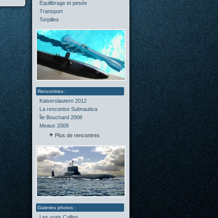
Équilibrage et pesée
(2)
Transport
(0)
Torpilles
(0)
Kaiserslautern 2012
La rencontre Subnautica
Île Bouchard 2008
Meaux 2009
Plus de rencontres
Les vrais Collins