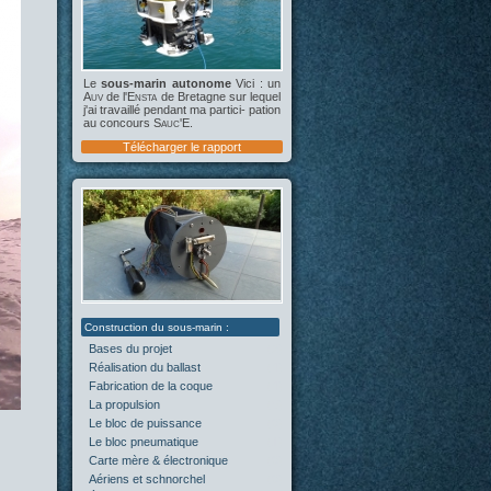
Le
sous-marin autonome
Vici : un
Auv
de l'
Ensta
de Bretagne sur lequel
j'ai travaillé pendant ma partici- pation
au concours
Sauc'E
.
Télécharger le rapport
Bases du projet
(2)
Réalisation du ballast
(4)
Fabrication de la coque
(4)
La propulsion
(5)
Le bloc de puissance
(0)
Le bloc pneumatique
(1)
Carte mère & électronique
(0)
Aériens et schnorchel
(0)