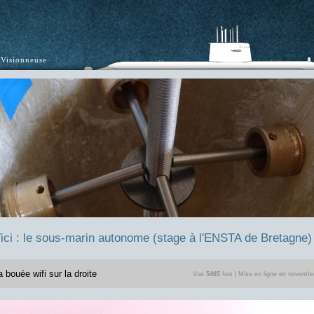
Visionneuse
ici : le sous-marin autonome (stage à l'ENSTA de Bretagne)
 bouée wifi sur la droite
Vue
5465
fois | Mise en ligne en novemb