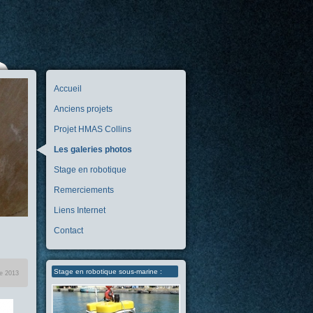
Accueil
Anciens projets
Projet HMAS Collins
Les galeries photos
Stage en robotique
Remerciements
Liens Internet
Contact
Stage en robotique sous-marine :
re 2013