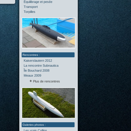
Équilibrage et pesée
(2)
Transport
(0)
Torpilles
(0)
Kaiserslautern 2012
La rencontre Subnautica
Île Bouchard 2008
Meaux 2009
Plus de rencontres
Les vrais Collins