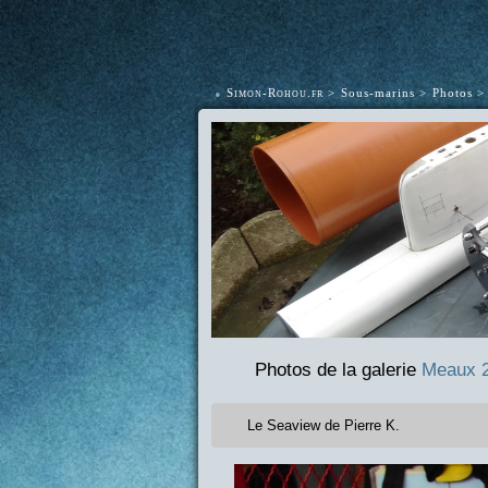
•
Simon-Rohou.fr
Sous-marins
Photos
Photos de la galerie
Meaux 
Le Seaview de Pierre K.