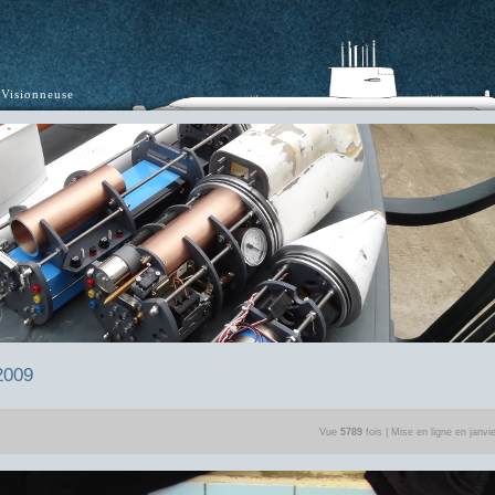
Visionneuse
2009
Vue
5789
fois | Mise en ligne en janvi