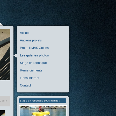
Accueil
Anciens projets
Projet HMAS Collins
Les galeries photos
Stage en robotique
Remerciements
Liens Internet
Contact
Stage en robotique sous-marine :
er 2013