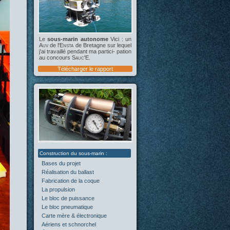
Le
sous-marin autonome
Vici : un
Auv
de l'
Ensta
de Bretagne sur lequel
j'ai travaillé pendant ma partici- pation
au concours
Sauc'E
.
Télécharger le rapport
Bases du projet
(2)
Réalisation du ballast
(4)
Fabrication de la coque
(4)
La propulsion
(5)
Le bloc de puissance
(0)
Le bloc pneumatique
(1)
Carte mère & électronique
(0)
Aériens et schnorchel
(0)