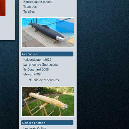
Équilibrage et pesée
(2)
Transport
(0)
Torpilles
(0)
Kaiserslautern 2012
La rencontre Subnautica
Île Bouchard 2008
Meaux 2009
Plus de rencontres
Les vrais Collins