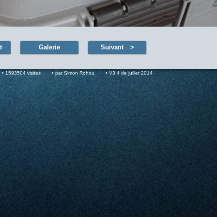
t
Galerie
Suivant
1593504 visites
par Simon Rohou
V3.4 de juillet 2014