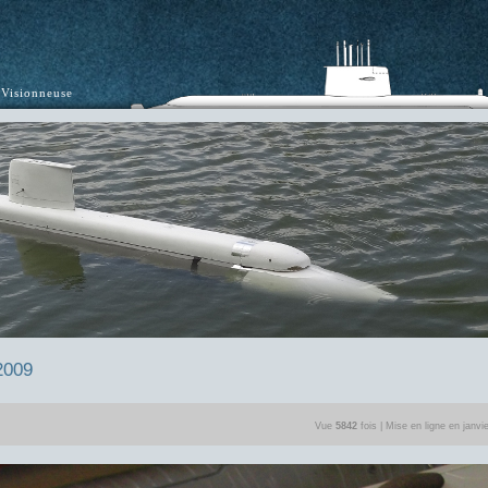
Visionneuse
2009
Vue
5842
fois | Mise en ligne en janvi