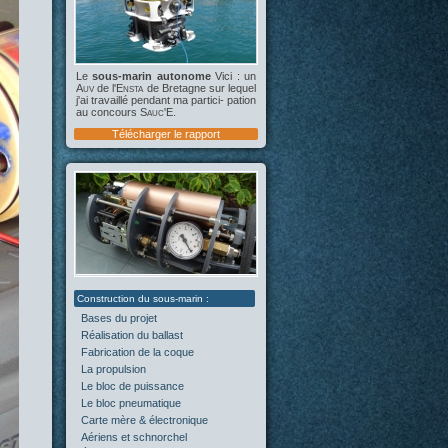
Le
sous-marin autonome
Vici : un
Auv
de l'
Ensta
de Bretagne sur lequel
j'ai travaillé pendant ma partici- pation
au concours
Sauc'E
.
Télécharger le rapport
Bases du projet
(2)
Réalisation du ballast
(4)
Fabrication de la coque
(4)
La propulsion
(5)
Le bloc de puissance
(0)
Le bloc pneumatique
(1)
Carte mère & électronique
(0)
Aériens et schnorchel
(0)