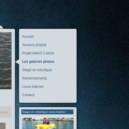
Accueil
Anciens projets
Projet HMAS Collins
Les galeries photos
Stage en robotique
Remerciements
Liens Internet
Contact
Stage en robotique sous-marine :
er 2013