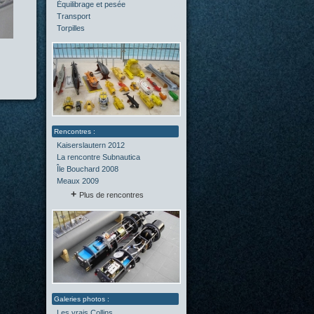
Équilibrage et pesée
(2)
Transport
(0)
Torpilles
(0)
Kaiserslautern 2012
La rencontre Subnautica
Île Bouchard 2008
Meaux 2009
Plus de rencontres
Les vrais Collins