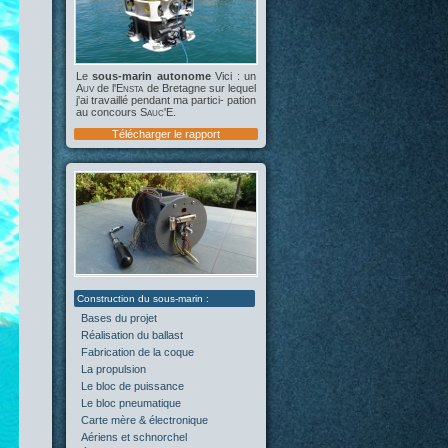
Le
sous-marin autonome
Vici : un
Auv
de l'
Ensta
de Bretagne sur lequel
j'ai travaillé pendant ma partici- pation
au concours
Sauc'E
.
Télécharger le rapport
Bases du projet
(2)
Réalisation du ballast
(4)
Fabrication de la coque
(4)
La propulsion
(5)
Le bloc de puissance
(0)
Le bloc pneumatique
(1)
Carte mère & électronique
(0)
Aériens et schnorchel
(0)