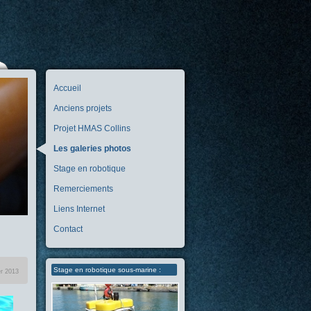
Accueil
Anciens projets
Projet HMAS Collins
Les galeries photos
Stage en robotique
Remerciements
Liens Internet
Contact
Stage en robotique sous-marine :
er 2013