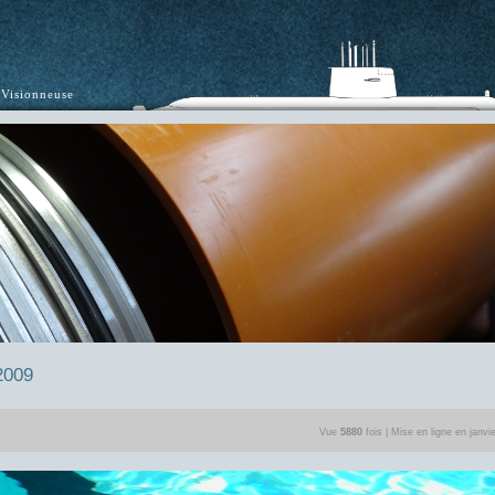
Visionneuse
2009
Vue
5880
fois | Mise en ligne en janvi