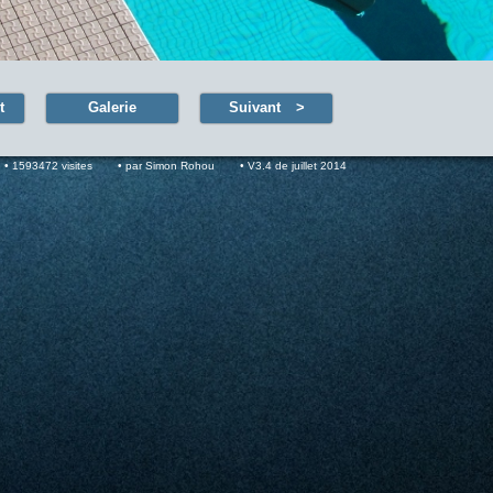
t
Galerie
Suivant
1593472 visites
par Simon Rohou
V3.4 de juillet 2014