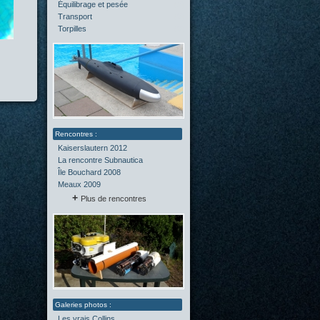
Équilibrage et pesée
(2)
Transport
(0)
Torpilles
(0)
Kaiserslautern 2012
La rencontre Subnautica
Île Bouchard 2008
Meaux 2009
Plus de rencontres
Les vrais Collins