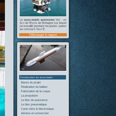
Le
sous-marin autonome
Vici : un
Auv
de l'
Ensta
de Bretagne sur lequel
j'ai travaillé pendant ma partici- pation
au concours
Sauc'E
.
Télécharger le rapport
Bases du projet
(2)
Réalisation du ballast
(4)
Fabrication de la coque
(4)
La propulsion
(5)
Le bloc de puissance
(0)
Le bloc pneumatique
(1)
Carte mère & électronique
(0)
Aériens et schnorchel
(0)