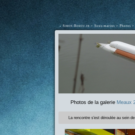
•
Simon-Rohou.fr
Sous-marins
Photos
Photos de la galerie
Meaux 
La rencontre s'est déroulée au sein d