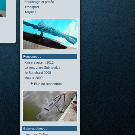
Équilibrage et pesée
(2)
Transport
(0)
Torpilles
(0)
Kaiserslautern 2012
La rencontre Subnautica
Île Bouchard 2008
Meaux 2009
Plus de rencontres
Les vrais Collins