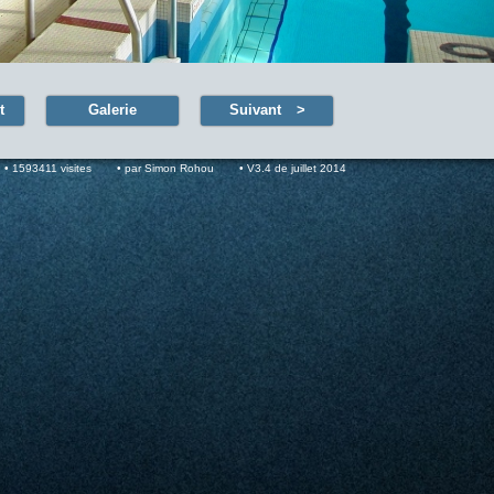
t
Galerie
Suivant
1593411 visites
par Simon Rohou
V3.4 de juillet 2014