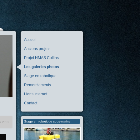
Accueil
Anciens projets
Projet HMAS Collins
Les galeries photos
Stage en robotique
Remerciements
Liens Internet
Contact
Stage en robotique sous-marine :
er 2013