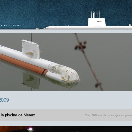
Visionneuse
2009
e la piscine de Meaux
Vue
5979
fois | Mise en ligne en janvi