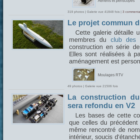
Aériens et périscopes
319 photos | Galerie vue 41848 fois |
3 commenta
Le projet commun 
Cette galerie détaille
membres du
club des 
construction en série 
Elles sont réalisées à p
aménagement est person
Moulages RTV
49 photos | Galerie vue 21506 fois
La construction du
sera refondu en V2
Les bases de cette con
que celles du précédent 
même rencontré de nom
intérieur, soucis d'étanch