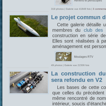
Aériens et périscopes
319 photos | Galerie vue 41848 fois |
3 commenta
Le projet commun 
Cette galerie détaille
membres du
club des 
construction en série 
Elles sont réalisées à p
aménagement est person
Moulages RTV
49 photos | Galerie vue 21506 fois
La construction du
sera refondu en V2
Les bases de cette con
que celles du précédent 
même rencontré de nom
intérieur, soucis d'étanch