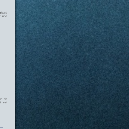
chard
t une
on de
9 est