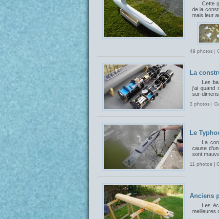
Cette 
de la const
mais leur 
49 photos | 
La constr
Les bas
j'ai quand
sur-dimensi
3 photos | G
Le Typhoo
La con
cause d'un
sont mauvai
11 photos | 
Anciens p
Les éch
meilleures 