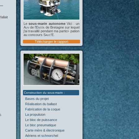
allait
Le
sous-marin autonome
Vici : un
Auv
de l'
Ensta
de Bretagne sur lequel
j'ai travaillé pendant ma partici- pation
au concours
Sauc'E
.
Télécharger le rapport
Bases du projet
(2)
Réalisation du ballast
(4)
Fabrication de la coque
(4)
s
La propulsion
(5)
Le bloc de puissance
(0)
Le bloc pneumatique
(1)
Carte mère & électronique
(0)
Aériens et schnorchel
(0)