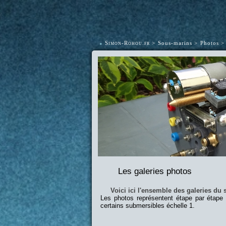
•
Simon-Rohou.fr
Sous-marins
Photos
Les galeries photos
Voici ici l'ensemble des galeries du s
Les photos représentent étape par étape
certains submersibles échelle 1.