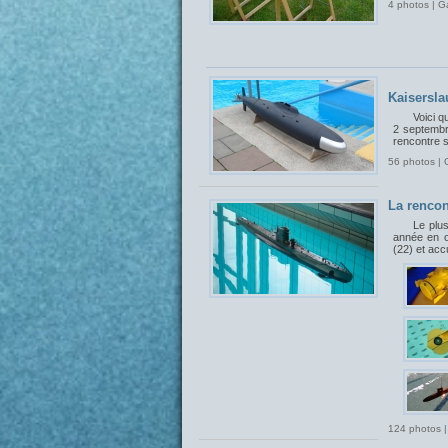
4 photos | G
Kaisersla
Voici q
2 septembr
rencontre 
56 photos | 
La rencon
Le plu
année en o
(22) et acc
124 photos |