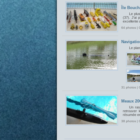
Île Bouch
Le plu
(37). J'ai 
excellente 
64 photos | 
Navigatio
Le plan
31 photos | 
Meaux 20
Un ras
retrouver 
résumée en
38 photos | 