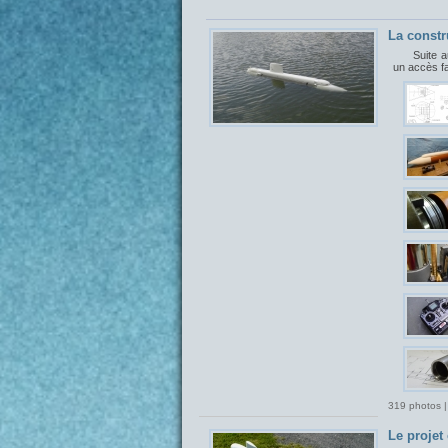
La constr
Suite a
un accès f
319 photos |
Le proje