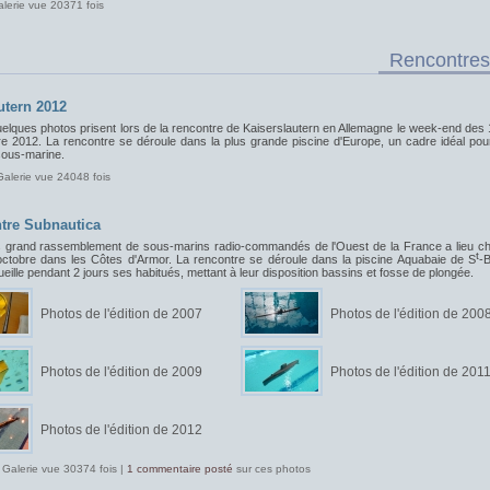
alerie vue 20371 fois
Rencontres
utern 2012
uelques photos prisent lors de la rencontre de Kaiserslautern en Allemagne le week-end des 
e 2012. La rencontre se déroule dans la plus grande piscine d'Europe, un cadre idéal pou
sous-marine.
Galerie vue 24048 fois
tre Subnautica
s grand rassemblement de sous-marins radio-commandés de l'Ouest de la France a lieu c
t
ctobre dans les Côtes d'Armor. La rencontre se déroule dans la piscine Aquabaie de S
-B
ueille pendant 2 jours ses habitués, mettant à leur disposition bassins et fosse de plongée.
Photos de l'édition de 2007
Photos de l'édition de 200
Photos de l'édition de 2009
Photos de l'édition de 201
Photos de l'édition de 2012
 Galerie vue 30374 fois |
1 commentaire posté
sur ces photos