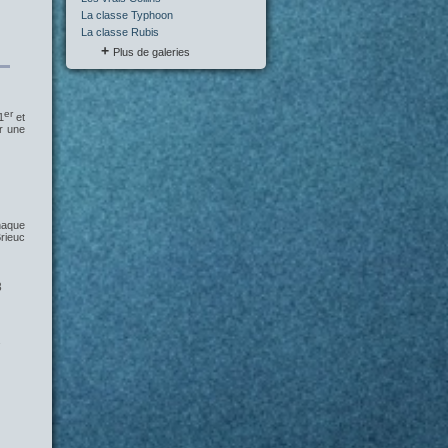
La classe Typhoon
La classe Rubis
Plus de galeries
er
1
et
r une
haque
rieuc
8
1