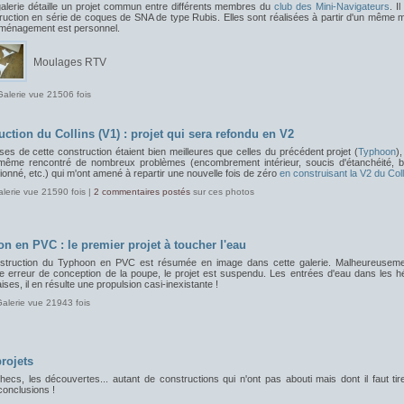
galerie détaille un projet commun entre différents membres du
club des Mini-Navigateurs
. Il
ruction en série de coques de SNA de type Rubis. Elles sont réalisées à partir d'un même 
aménagement est personnel.
Moulages RTV
Galerie vue 21506 fois
uction du Collins (V1) : projet qui sera refondu en V2
es de cette construction étaient bien meilleures que celles du précédent projet (
Typhoon
)
 même rencontré de nombreux problèmes (encombrement intérieur, soucis d'étanchéité, ba
onné, etc.) qui m'ont amené à repartir une nouvelle fois de zéro
en construisant la V2 du Coll
alerie vue 21590 fois |
2 commentaires postés
sur ces photos
n en PVC : le premier projet à toucher l'eau
struction du Typhoon en PVC est résumée en image dans cette galerie. Malheureuseme
e erreur de conception de la poupe, le projet est suspendu. Les entrées d'eau dans les hé
ses, il en résulte une propulsion casi-inexistante !
Galerie vue 21943 fois
rojets
ecs, les découvertes... autant de constructions qui n'ont pas abouti mais dont il faut tir
conclusions !