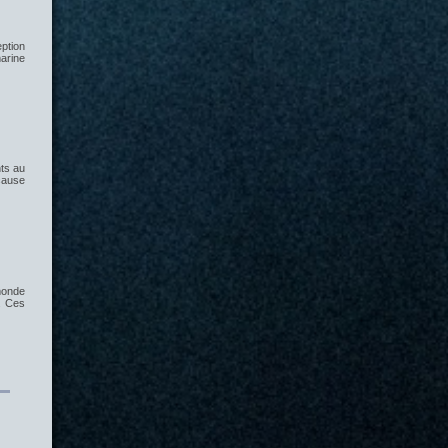
ption
marine
ts au
 cause
monde
. Ces