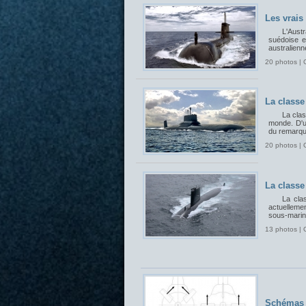
Les vrais
L'Aust
suédoise et
australienn
20 photos | 
La classe
La cla
monde. D'un
du remarqua
20 photos | 
La classe
La cla
actuelleme
sous-marin
13 photos | 
Schémas 