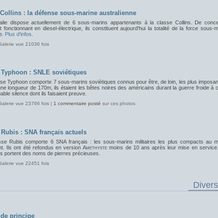
 Collins : la défense sous-marine australienne
ralie dispose actuellement de 6 sous-marins appartenants à la classe Collins. De conce
 fonctionnant en diesel-électrique, ils constituent aujourd'hui la totalité de la force sous-
e.
Plus d'infos
.
Galerie vue 21036 fois
 Typhoon : SNLE soviétiques
sse Typhoon comporte 7 sous-marins soviétiques connus pour être, de loin, les plus imposan
e longueur de 170m, ils étaient les bêtes noires des américains durant la guerre froide à
ble silence dont ils faisaient preuve.
Galerie vue 23766 fois |
1 commentaire posté
sur ces photos
 Rubis : SNA français actuels
sse Rubis comporte 6 SNA français : les sous-marins militaires les plus compacts au 
nt. Ils ont été refondus en version
Amethyste
moins de 10 ans après leur mise en service
s portent des noms de pierres précieuses.
Galerie vue 22451 fois
Divers
de principe