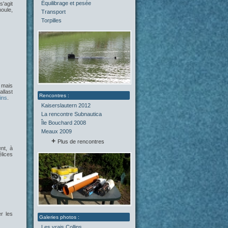
Équilibrage et pesée
(2)
 s'agit
moule,
Transport
(0)
Torpilles
(0)
, mais
llast
ins
.
Kaiserslautern 2012
La rencontre Subnautica
Île Bouchard 2008
Meaux 2009
Plus de rencontres
nt, à
lices
er les
Les vrais Collins