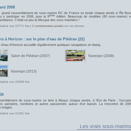
ard 2008
s grand rassemblement de sous-marins RC de France se tenait chaque année à l'Île Bou
ème
pu y participer en 2008, pour la 9
édition. Beaucoup de modèles (80 sous-marins) e
ambiance. C'était un peu la Mecque des sous-mariniers !
Galerie vue 22771 fois |
2 commentaires postés
sur ces photos
ns à Horizon : sur le plan d'eau de Plédran (22)
 d'eau d'Horizon accueille régulièrement quelques navigations en étang.
Salon de Plédran (2007)
Navexpo (2008)
Navexpo (2013)
Galerie vue 22098 fois
09
semblement de sous-marins se tient à Meaux chaque année, à l'Est de Paris ; l'occasi
les parisiens, nordistes et autres passionnés autour d'un bassin. La rencontre de 200
 images.
Galerie vue 21401 fois
Les vrais sous-marins