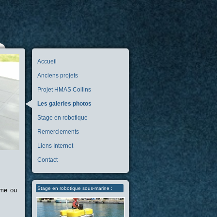
Accueil
Anciens projets
Projet HMAS Collins
Les galeries photos
Stage en robotique
Remerciements
Liens Internet
Contact
Stage en robotique sous-marine :
sme ou