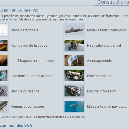
Constructions
uction du Collins (V2)
ux problèmes rencontrés sur le Typhoon, j'ai voulu construire le Collins différemment. Il me f
acile à l'ensemble des composants situés dans le sous-marin.
Plans personnels
Modélisation SolidWorks
Fabrication de la coque
Réalisation du ballast
Les 4 bagues en aluminium
Aménagements
Construction des 2 pistons
Bloc pneumatique
Bloc de puissance
Bloc de propulsion
Aériens et périscopes
Mises à l'eau et navigation
 Galerie vue 41848 fois |
3 commentaires postés
sur ces photos
t commun des SNA